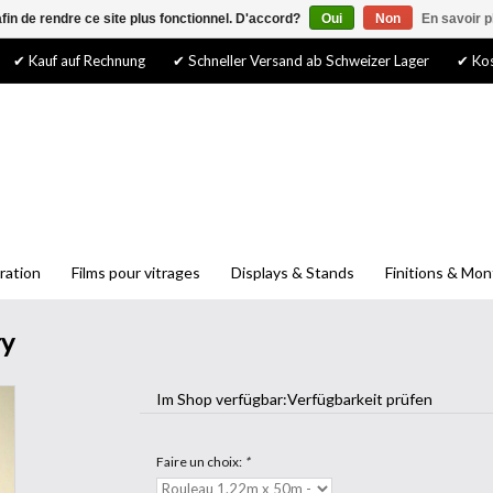
afin de rendre ce site plus fonctionnel. D'accord?
Oui
Non
En savoir p
✔ Kauf auf Rechnung
✔ Schneller Versand ab Schweizer Lager
✔ Kos
ration
Films pour vitrages
Displays & Stands
Finitions & Mo
ry
Im Shop verfügbar:
Verfügbarkeit prüfen
Faire un choix:
*