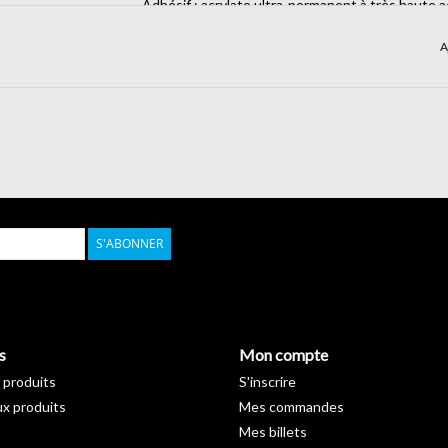
Adhésif : acrylate ultra-permanent à très haute a
Brillant
A
Garantie de 10 ans.
Épaisseur du film : 55 µm
adhésif canalisé "Air Free FTX System"
Classement au feu B-S2-D0
Fiche technique >
Télécharger
S'ABONNER
s
Mon compte
 produits
S'inscrire
x produits
Mes commandes
Mes billets