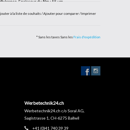
dhérence. Épaisseur du film : 55 µm
jouter à la liste de souhaits
/
Ajouter pour comparer
/
Imprimer
* Sans les taxes Sans les
Frais d'expédition
Werbetechnik24.ch
Werbetechnik24.ch c/o Soral AG,
Sagistrasse 1, CH-6275 Ballwil
+41 (0)41 740 39 39