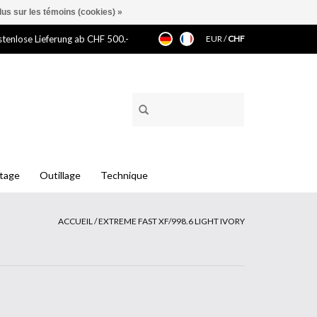
lus sur les témoins (cookies) »
tenlose Lieferung ab CHF 500.-
EUR
/
CHF
ntage
Outillage
Technique
ACCUEIL
/
EXTREME FAST XF/998.6 LIGHT IVORY