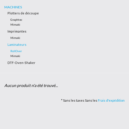
MACHINES
Plotters de découpe
Outillage
Graphtec
Mimaki
Technique
Imprimantes
Mimaki
Laminateurs
RollOver
Mimaki
DTF-Oven-Shaker
Aucun produit n'a été trouvé...
* Sans les taxes Sans les
Frais d'expédition