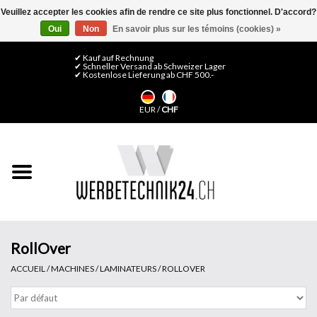
Veuillez accepter les cookies afin de rendre ce site plus fonctionnel. D'accord?
Oui
Non
En savoir plus sur les témoins (cookies) »
0 Articles - CHF 0,00
Mon compte / S'inscrire
✔ Kauf auf Rechnung
✔ Schneller Versand ab Schweizer Lager
✔ Kostenlose Lieferung ab CHF 500.-
Accueil
EUR
/
CHF
Médias LFP
Machines
Films de décoration
Films pour vitrages
RollOver
ACCUEIL
/
MACHINES
/
LAMINATEURS
/
ROLLOVER
Displays & Stands
Finitions & Montage