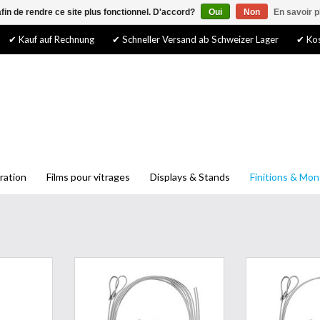
afin de rendre ce site plus fonctionnel. D'accord?
Oui
Non
En savoir p
✔ Kauf auf Rechnung
✔ Schneller Versand ab Schweizer Lager
✔ Kos
ration
Films pour vitrages
Displays & Stands
Finitions & Mo
 pratiques,
Kit de suspension comprenant 2
Kit de suspens
eu coûteux
crochets & 2 câbles en acier avec
crochets & 2 câb
de mousse
boucles- 400cm- ø1.5mm
boucles- 1
s de mousse
AJOUTER AU PANIER
AJOUTER 