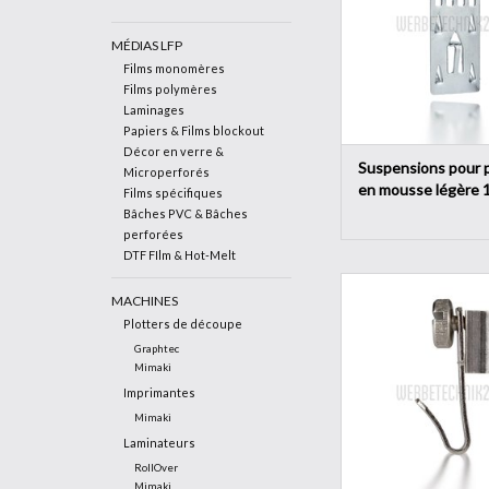
ainsi que les car
AJOUTER AU PA
MÉDIAS LFP
Films monomères
Films polymères
Laminages
Papiers & Films blockout
Décor en verre &
Suspensions pour 
Microperforés
en mousse légère
Films spécifiques
(20pces)
Bâches PVC & Bâches
perforées
DTF FIlm & Hot-Melt
Crochets pour tableaux
MACHINES
câbles de suspension 
Plotters de découpe
à 2,0 mm Ø
Graphtec
AJOUTER AU PA
Mimaki
Imprimantes
Mimaki
Laminateurs
RollOver
Mimaki