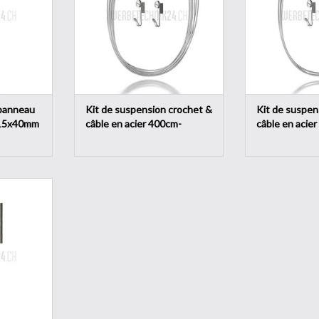
tons.
NIER
panneau
Kit de suspension crochet &
Kit de suspen
 15x40mm
câble en acier 400cm-
câble en acie
ø1.5mm
ø1.5mm
 adaptés aux
de 1,0 mm Ø
NIER