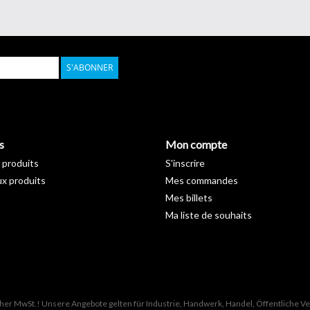
S'ABONNER
s
Mon compte
 produits
S'inscrire
x produits
Mes commandes
Mes billets
Ma liste de souhaits
icher MwSt.! Unsere Angebote gelten für Industrie, Handwerk, Handel, Öffentliche 