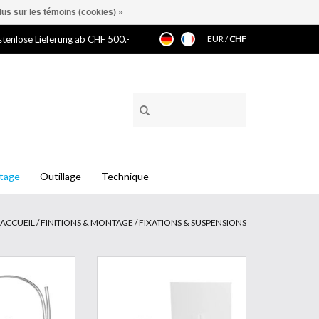
lus sur les témoins (cookies) »
tenlose Lieferung ab CHF 500.-
EUR
/
CHF
ntage
Outillage
Technique
ACCUEIL
/
FINITIONS & MONTAGE
/
FIXATIONS & SUSPENSIONS
ion comprenant 2
Coller, déplier et présenter !
les en acier avec
Chevalet de présentation
50cm- ø1.5mm
simple,120 mm, en carton de haute
qualité avec adhésif .
AU PANIER