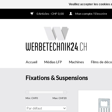
Veuillez accepter les cookies 
0 Articles - CHF 0,00
Mon compte / S'inscrire
Accueil
Médias LFP
Machines
Films de déco
Fixations & Suspensions
Suspensions à griffes
rapides, simples et p
Min: CHF
0
Max: CHF
20
pour les panneaux 
légère et les planche