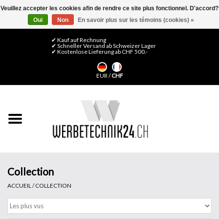
Veuillez accepter les cookies afin de rendre ce site plus fonctionnel. D'accord?
Oui
Non
En savoir plus sur les témoins (cookies) »
0 Articles - CHF 0,00
Mon compte / S'inscrire
✔ Kauf auf Rechnung
✔ Schneller Versand ab Schweizer Lager
✔ Kostenlose Lieferung ab CHF 500.-
Accueil
EUR
/
CHF
Médias LFP
Machines
Films de décoration
Films pour vitrages
Collection
ACCUEIL
/
COLLECTION
Displays & Stands
Finitions & Montage