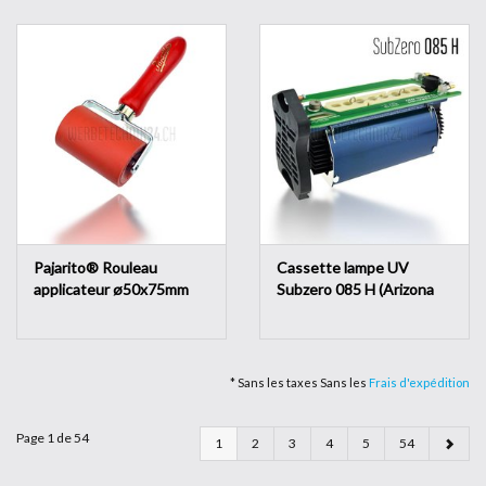
Pajarito® Rouleau
Cassette lampe UV
applicateur ø50x75mm
Subzero 085 H (Arizona
250/350GT etc.)
* Sans les taxes Sans les
Frais d'expédition
Page 1 de 54
1
2
3
4
5
54