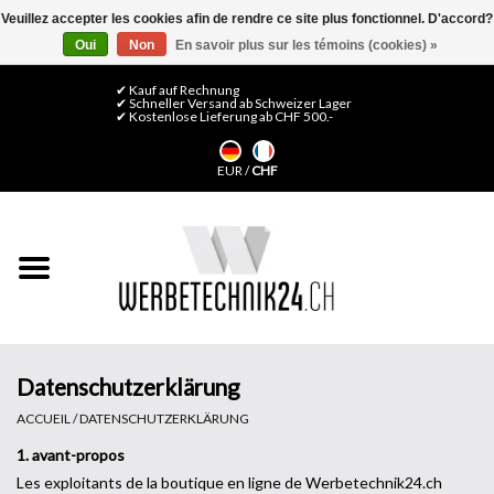
Veuillez accepter les cookies afin de rendre ce site plus fonctionnel. D'accord?
Oui
Non
En savoir plus sur les témoins (cookies) »
0 Articles - CHF 0,00
Mon compte / S'inscrire
✔ Kauf auf Rechnung
✔ Schneller Versand ab Schweizer Lager
✔ Kostenlose Lieferung ab CHF 500.-
Accueil
EUR
/
CHF
Médias LFP
Machines
Films de décoration
Films pour vitrages
Datenschutzerklärung
ACCUEIL
/
DATENSCHUTZERKLÄRUNG
Displays & Stands
1. avant-propos
Les exploitants de la boutique en ligne de Werbetechnik24.ch
Finitions & Montage