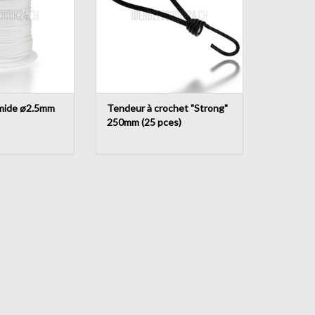
asion.
forte pression et contrainte.
AU PANIER
AJOUTER AU PANIER
mide ø2.5mm
Tendeur à crochet "Strong"
250mm (25 pces)