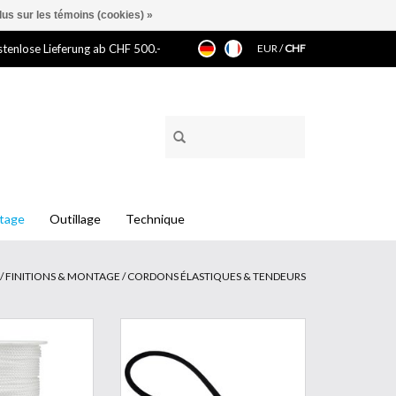
lus sur les témoins (cookies) »
tenlose Lieferung ab CHF 500.-
EUR
/
CHF
ntage
Outillage
Technique
/
FINITIONS & MONTAGE
/
CORDONS ÉLASTIQUES & TENDEURS
n perlon tressé
25 pièces Tendeur à crochet
nc ø2.5mm ont une
250mm Noyau fort en caoutchouc
stance mécanique
multibrins de 6 mm d'épaisseur
nne résistance à
pour des applications soumise à