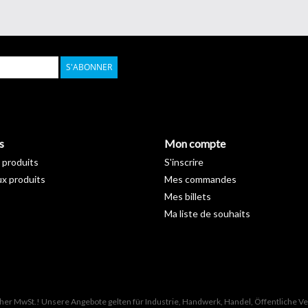
S'ABONNER
s
Mon compte
 produits
S'inscrire
x produits
Mes commandes
Mes billets
Ma liste de souhaits
icher MwSt.! Unsere Angebote gelten für Industrie, Handwerk, Handel, Öffentliche 