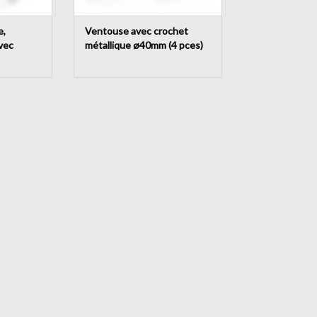
e,
Ventouse avec crochet
vec
métallique ø40mm (4 pces)
ces)