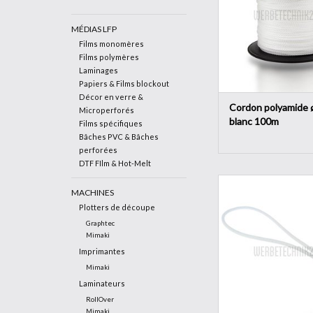
l'abrasion.
AJOUTER AU PA
MÉDIAS LFP
Films monomères
Films polymères
Laminages
Papiers & Films blockout
Décor en verre &
Cordon polyamide
Microperforés
blanc 100m
Films spécifiques
Bâches PVC & Bâches
perforées
DTF FIlm & Hot-Melt
25 pièces Tendeurs e
MACHINES
élastique 200mm avec 
Plotters de découpe
plastique pour fixer 
rapidement et facil
Graphtec
Mimaki
bannières publicitaires
etc.
Imprimantes
Mimaki
AJOUTER AU PA
Laminateurs
RollOver
Mimaki