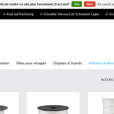
afin de rendre ce site plus fonctionnel. D'accord?
Oui
Non
En savoir p
✔ Kauf auf Rechnung
✔ Schneller Versand ab Schweizer Lager
✔ Kos
ration
Films pour vitrages
Displays & Stands
Finitions & Mo
ACCUEIL
on tressé
Les cordons en perlon tressé
Les cordons e
5mm ont une
(polyamide)) blanc ø2mm ont une
(polyamide) bla
e mécanique
excellente résistance mécanique
excellente rési
sistance à
et une très bonne résistance à
et une très bo