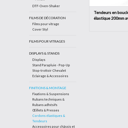
DTF-Oven-Shaker
Tendeurs en boucl
élastique 200mm a
FILMS DE DÉCORATION
crochet blanc (25 p
Films pour vitrage
Cover Styl
FILMS POUR VITRAGES
DISPLAYS & STANDS
Displays
Stand Parapluie - Pop-Up
Stop-trottoir Chevalet
Eclairage & Accessoires
FINITIONS & MONTAGE
Fixations & Suspensions
Rubans techniques &
Rubans adhésifs
Œillets & Presses
Cordons élastiques &
Tendeurs
Accessoires pour châssis et