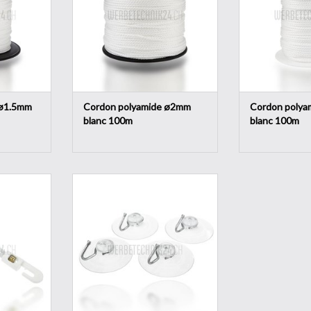
l'abrasion.
l'abr
NIER
AJOUTER AU PANIER
AJOUTER 
 ø1.5mm
Cordon polyamide ø2mm
Cordon polya
blanc 100m
blanc 100m
n boucle,
Ventouse transparente avec
crochets en
crochet métallique ø40mm (4
et tendre
pces) pour accrocher de petits
ement des
panneaux, tableaux, des affiches,
, des bâches,
etc. sur du verre et autres surfaces
lisses.
NIER
AJOUTER AU PANIER