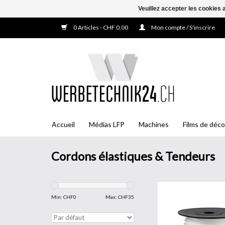
Veuillez accepter les cookies 
0 Articles - CHF 0,00
Mon compte / S'inscrire
Accueil
Médias LFP
Machines
Films de déco
Cordons élastiques & Tendeurs
Les cordons en perl
(polyamide) blanc ø1,
Min: CHF
0
Max: CHF
35
excellente résistanc
et une très bonne ré