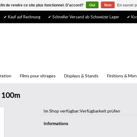
afin de rendre ce site plus fonctionnel. D'accord?
Oui
Non
En savoir p
✔ Kauf auf Rechnung
✔ Schneller Versand ab Schweizer Lager
✔ Kos
ration
Films pour vitrages
Displays & Stands
Finitions & Mo
c 100m
Im Shop verfügbar:
Verfügbarkeit prüfen
Informations