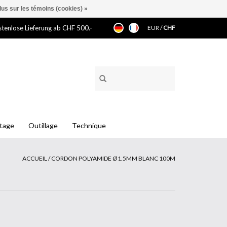
lus sur les témoins (cookies) »
tenlose Lieferung ab CHF 500.-
EUR
/
CHF
ntage
Outillage
Technique
ACCUEIL
/
CORDON POLYAMIDE Ø1.5MM BLANC 100M