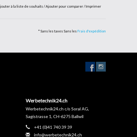
jouter à la liste de souhaits
/
Ajouter pour comparer
/
Imprimer
* Sans les taxes Sans les
Frais d'expédition
Werbetechnik24.ch
Werbetechnik24.ch c/o Soral AG,
Sagistrasse 1, CH-6275 Ballwil
+41 (0)41 740 39 39
info@werbetechnik24.ch