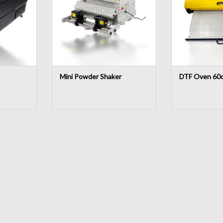
 capacité de
sur l'image imprimée, ce qui
a faible
permet d'économiser du temps,
rique, sa
des efforts et des coûts.
on et se
AJOUTER AU PANIER
NIER
Mini Powder Shaker
DTF Oven 60