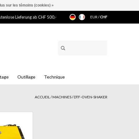
lus sur les témoins (cookies) »
tenlose Lieferung ab CHF 500.-
EUR
/
CHF
ntage
Outillage
Technique
ACCUEIL
/
MACHINES
/
DTF-OVEN-SHAKER
en 60cm
AU PANIER