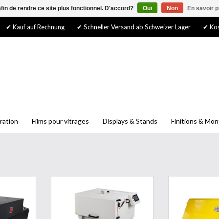
afin de rendre ce site plus fonctionnel. D'accord?
Oui
Non
En savoir p
✔ Kauf auf Rechnung
✔ Schneller Versand ab Schweizer Lager
✔ Kos
ration
Films pour vitrages
Displays & Stands
Finitions & Mo
sation de
Ce distributeur de poudre dtf se
DTF Ov
0 DTF est la
charge de répartir et de faire
AJOUTER 
a production
fondre uniformément la quantité
uleau à haut
d'adhésif nécessaire directement