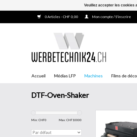
Veuillez accepter les cookies 
0 Articles - CHF 0,00
Mon compte / S'inscrire
Accueil
Médias LFP
Machines
Films de déco
DTF-Oven-Shaker
L'unité de polyméri
poudre Adkins Inline 80
Min: CHF
0
Max: CHF
10000
solution parfaite pour l
de DTF de rouleau à ro