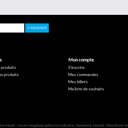
S'ABONNER
s
Mon compte
 produits
S'inscrire
x produits
Mes commandes
Mes billets
Ma liste de souhaits
icher MwSt.! Unsere Angebote gelten für Industrie, Handwerk, Handel, Öffentliche 