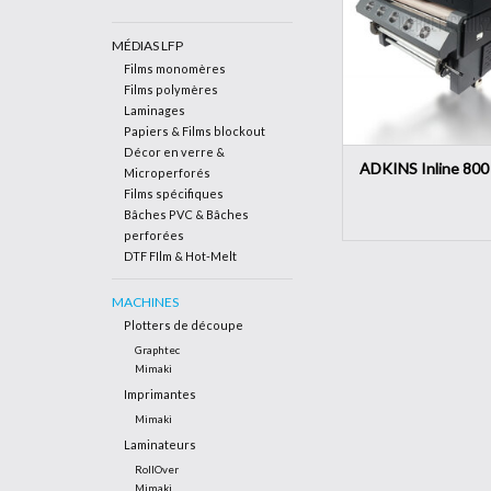
volume. Avec sa grande
800 mm de large, s
MÉDIAS LFP
consommation élect
facilité d'utilisati
Films monomères
Films polymères
AJOUTER AU PA
Laminages
Papiers & Films blockout
Décor en verre &
ADKINS Inline 800
Microperforés
Films spécifiques
Bâches PVC & Bâches
perforées
DTF FIlm & Hot-Melt
MACHINES
Plotters de découpe
Graphtec
Mimaki
Imprimantes
Mimaki
Laminateurs
RollOver
Mimaki