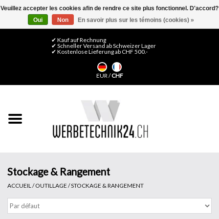
Veuillez accepter les cookies afin de rendre ce site plus fonctionnel. D'accord?
Oui
Non
En savoir plus sur les témoins (cookies) »
0 Articles - CHF 0,00
Mon compte / S'inscrire
✔ Kauf auf Rechnung
✔ Schneller Versand ab Schweizer Lager
✔ Kostenlose Lieferung ab CHF 500.-
Accueil
EUR
/
CHF
Médias LFP
Machines
Films de décoration
Films pour vitrages
Stockage & Rangement
ACCUEIL
/
OUTILLAGE
/
STOCKAGE & RANGEMENT
Displays & Stands
Finitions & Montage