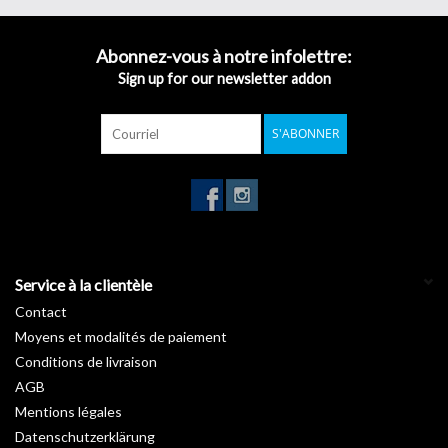
Longueur du rouleau : 20m
Technologie d'adhésifs avec canal d'air
Abonnez-vous à notre infolettre:
Rapport qualité-prix
Sign up for our newsletter addon
Vous n'avez pas trouvé votre teinte ? Veuillez nous contacter, nous
aurons certainement une solution.
S'ABONNER
e-mail :
info@werbetechnik24.ch
Tél. 041 740
39 39
Service à la clientèle
Contact
Moyens et modalités de paiement
Conditions de livraison
AGB
Mentions légales
Datenschutzerklärung