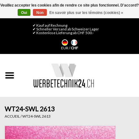
Veuillez accepter les cookies afin de rendre ce site plus fonctionnel. D'accord?
Oui
Non
En savoir plus sur les témoins (cookies) »
0 Articles - CHF 0,00
Mon compte / S'inscrire
✔ Kauf auf Rechnung
✔ Schneller Versand ab Schweizer Lager
✔ Kostenlose Lieferung ab CHF 500.-
Accueil
EUR
/
CHF
Médias LFP
Machines
Films de décoration
Films pour vitrages
WT24-SWL 2613
ACCUEIL
/
WT24-SWL 2613
Displays & Stands
Finitions & Montage