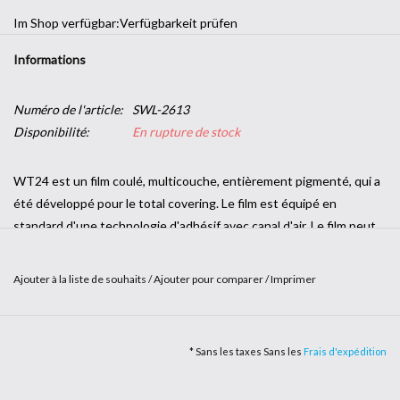
Im Shop verfügbar:
Verfügbarkeit prüfen
Informations
Numéro de l'article:
SWL-2613
Disponibilité:
En rupture de stock
WT24 est un film coulé, multicouche, entièrement pigmenté, qui a
été développé pour le total covering. Le film est équipé en
standard d'une technologie d'adhésif avec canal d'air. Le film peut
donc être facilement repositionné et appliqué sans bulles grace à
la technologie des canaux d'air de l'adhésif. Le film WT24 est
Ajouter à la liste de souhaits
/
Ajouter pour comparer
/
Imprimer
disponible en rouleaux de 1,52 x 20 m et permet un collage sans
soudure sur presque toutes les pièces du
véhicule. WT24
* Sans les taxes Sans les
Frais d'expédition
est fabriqué en Asie et a été sélectionné par Werbetechnik24.
Largeur du film : 152cm