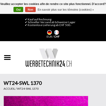
Veuillez accepter les cookies afin de rendre ce site plus fonctionnel. D'accord?
Oui
Non
En savoir plus sur les témoins (cookies) »
0 Articles - CHF 0,00
Mon compte / S'inscrire
✔ Kauf auf Rechnung
✔ Schneller Versand ab Schweizer Lager
✔ Kostenlose Lieferung ab CHF 500.-
Accueil
EUR
/
CHF
Médias LFP
Machines
Films de décoration
Films pour vitrages
WT24-SWL 1370
ACCUEIL
/
WT24-SWL 1370
Displays & Stands
Finitions & Montage