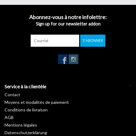
Abonnez-vous à notre infolettre:
Largeur du film : 152cm
Sign up for our newsletter addon
Longueur du rouleau : 20m
Technologie d'adhésifs avec canal d'air
S'ABONNER
Rapport qualité-prix
Vous n'avez pas trouvé votre teinte ? Veuillez nous contacter, nous
aurons certainement une solution.
e-mail :
info@werbetechnik24.ch
Tél. 041 740
39 39
Service à la clientèle
Contact
Moyens et modalités de paiement
Conditions de livraison
AGB
Mentions légales
Datenschutzerklärung