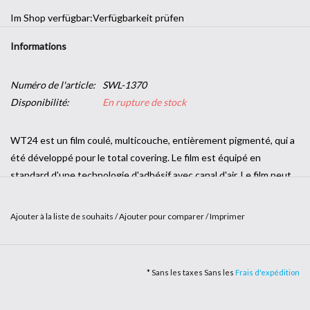
Im Shop verfügbar:
Verfügbarkeit prüfen
Informations
Numéro de l'article:
SWL-1370
Disponibilité:
En rupture de stock
WT24 est un film coulé, multicouche, entièrement pigmenté, qui a
été développé pour le total covering. Le film est équipé en
standard d'une technologie d'adhésif avec canal d'air. Le film peut
donc être facilement repositionné et appliqué sans bulles grâce à
la technologie des canaux d'air de l'adhésif.
Ajouter à la liste de souhaits
/
Ajouter pour comparer
/
Imprimer
Le film WT24 est disponible en rouleaux de 1,52 x 20 m et permet
un collage sans soudure sur presque toutes les pièces du
véhicule.
* Sans les taxes Sans les
Frais d'expédition
WT24 est fabriqué en Asie et a été sélectionné par
Werbetechnik24.