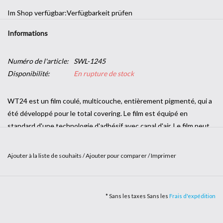
Im Shop verfügbar:
Verfügbarkeit prüfen
Informations
Numéro de l'article:
SWL-1245
Disponibilité:
En rupture de stock
WT24 est un film coulé, multicouche, entièrement pigmenté, qui a
été développé pour le total covering. Le film est équipé en
standard d'une technologie d'adhésif avec canal d'air. Le film peut
donc être facilement repositionné et appliqué sans bulles grâce à
la technologie des canaux d'air de l'adhésif.
Ajouter à la liste de souhaits
/
Ajouter pour comparer
/
Imprimer
Le film WT24 est disponible en rouleaux de 1,52 x 20 m et permet
un collage sans soudure sur presque toutes les pièces du
véhicule.
* Sans les taxes Sans les
Frais d'expédition
WT24 est fabriqué en Asie et a été sélectionné par
Werbetechnik24.