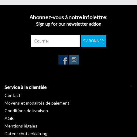
Abonnez-vous à notre infolettre:
Largeur du film : 152cm
Sign up for our newsletter addon
Longueur du rouleau : 20m
Technologie d'adhésifs avec canal d'air
S'ABONNER
Rapport qualité-prix
Vous n'avez pas trouvé votre teinte ? Veuillez nous contacter, nous
aurons certainement une solution.
e-mail :
info@werbetechnik24.ch
Tél. 041 740
39 39
Service à la clientèle
Contact
Moyens et modalités de paiement
Conditions de livraison
AGB
Mentions légales
Datenschutzerklärung