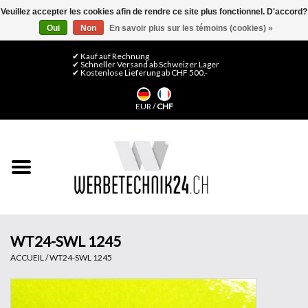
Veuillez accepter les cookies afin de rendre ce site plus fonctionnel. D'accord?
Oui
Non
En savoir plus sur les témoins (cookies) »
0 Articles - CHF 0,00
Mon compte / S'inscrire
✔ Kauf auf Rechnung
✔ Schneller Versand ab Schweizer Lager
✔ Kostenlose Lieferung ab CHF 500.-
Accueil
EUR
/
CHF
Médias LFP
Machines
Films de décoration
Films pour vitrages
WT24-SWL 1245
ACCUEIL
/
WT24-SWL 1245
Displays & Stands
Finitions & Montage