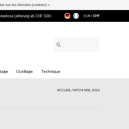
lus sur les témoins (cookies) »
tenlose Lieferung ab CHF 500.-
EUR
/
CHF
ntage
Outillage
Technique
ACCUEIL
/
WT24-SWL 1016