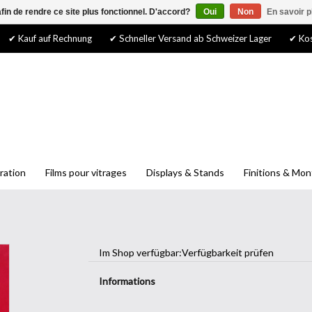
afin de rendre ce site plus fonctionnel. D'accord?
Oui
Non
En savoir p
✔ Kauf auf Rechnung
✔ Schneller Versand ab Schweizer Lager
✔ Kos
ration
Films pour vitrages
Displays & Stands
Finitions & Mo
Im Shop verfügbar:
Verfügbarkeit prüfen
Informations