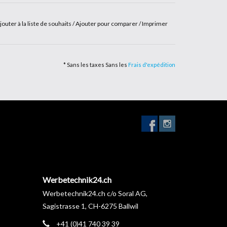
1 740 39 39
jouter à la liste de souhaits
/
Ajouter pour comparer
/
Imprimer
* Sans les taxes Sans les
Frais d'expédition
Werbetechnik24.ch
Werbetechnik24.ch c/o Soral AG,
Sagistrasse 1, CH-6275 Ballwil
+41 (0)41 740 39 39