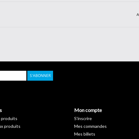
e-mail :
info@werbetechnik24.ch
Tél. 04
A
S'ABONNER
s
Mon compte
 produits
S'inscrire
x produits
Mes commandes
Mes billets