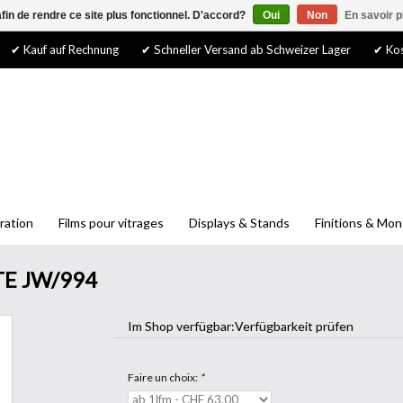
afin de rendre ce site plus fonctionnel. D'accord?
Oui
Non
En savoir p
✔ Kauf auf Rechnung
✔ Schneller Versand ab Schweizer Lager
✔ Kos
ration
Films pour vitrages
Displays & Stands
Finitions & Mo
TE JW/994
Im Shop verfügbar:
Verfügbarkeit prüfen
Faire un choix:
*