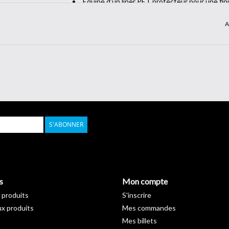
Équipé d'un liner PET protecteur pour une finit
brillants)
A
Conçu et développé en Italie
Fiche technique >
Download
S'ABONNER
s
Mon compte
 produits
S'inscrire
x produits
Mes commandes
Mes billets