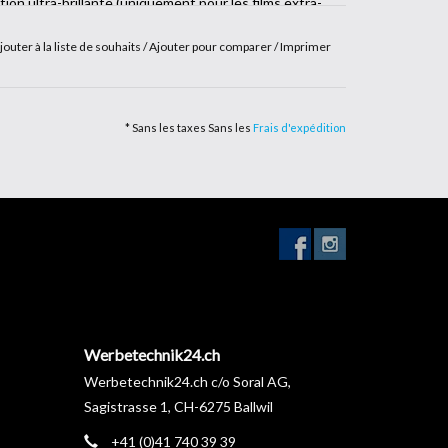
ion ultra-brillante (uniquement pour les films extra-
jouter à la liste de souhaits
/
Ajouter pour comparer
/
Imprimer
* Sans les taxes Sans les
Frais d'expédition
Werbetechnik24.ch
Werbetechnik24.ch c/o Soral AG,
Sagistrasse 1, CH-6275 Ballwil
+41 (0)41 740 39 39