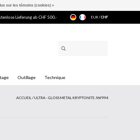
lus sur les témoins (cookies) »
tenlose Lieferung ab CHF 500.-
EUR
/
CHF
ntage
Outillage
Technique
ACCUEIL
/
ULTRA - GLOSS METAL KRYPTONITE JW/994