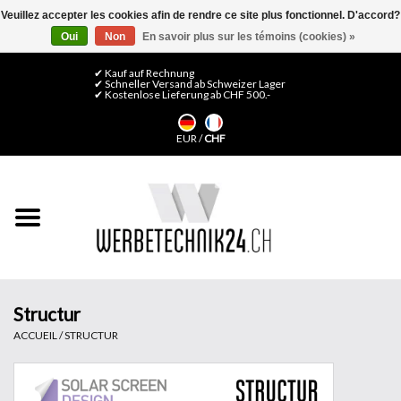
Veuillez accepter les cookies afin de rendre ce site plus fonctionnel. D'accord?
Oui
Non
En savoir plus sur les témoins (cookies) »
0 Articles - CHF 0,00
Mon compte / S'inscrire
✔ Kauf auf Rechnung
✔ Schneller Versand ab Schweizer Lager
✔ Kostenlose Lieferung ab CHF 500.-
Accueil
EUR
/
CHF
Médias LFP
Machines
Films de décoration
Films pour vitrages
Structur
ACCUEIL
/
STRUCTUR
Displays & Stands
Finitions & Montage