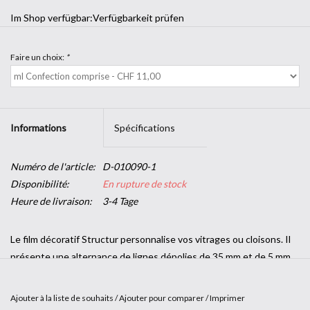
Im Shop verfügbar:
Verfügbarkeit prüfen
Faire un choix:
*
Informations
Spécifications
Numéro de l'article:
D-010090-1
Disponibilité:
En rupture de stock
Heure de livraison:
3-4 Tage
Le film décoratif Structur personnalise vos vitrages ou cloisons. Il
présente une alternance de lignes dépolies de 35 mm et de 5 mm,
séparées entre elles par des espaces clairs de 5 mm.
Les films adhésifs Design de SOLAR SCREEN® apportent une
Ajouter à la liste de souhaits
/
Ajouter pour comparer
/
Imprimer