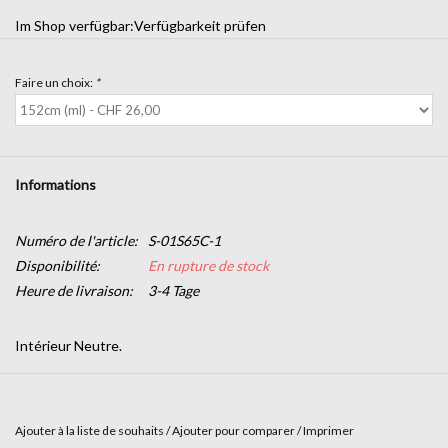
Im Shop verfügbar:
Verfügbarkeit prüfen
Faire un choix:
*
Informations
Numéro de l'article:
S-01S65C-1
Disponibilité:
En rupture de stock
Heure de livraison:
3-4 Tage
Intérieur Neutre.
Les films transparents Intérieur Neutre de SOLAR SCREEN®
améliorent les propriétés de nombreux types de vitrages tout en
Ajouter à la liste de souhaits
/
Ajouter pour comparer
/
Imprimer