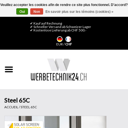
Veuillez accepter les cookies afin de rendre ce site plus fonctionnel. D'accord?
Oui
Non
En savoir plus sur les témoins (cookies) »
0 Articles - CHF 0,00
Mon compte / S'inscrire
✔ Kauf auf Rechnung
✔ Schneller Versand ab Schweizer Lager
✔ Kostenlose Lieferung ab CHF 500.-
Accueil
EUR
/
CHF
Médias LFP
Machines
Films de décoration
Films pour vitrages
Steel 65C
ACCUEIL
/
STEEL 65C
Displays & Stands
Finitions & Montage