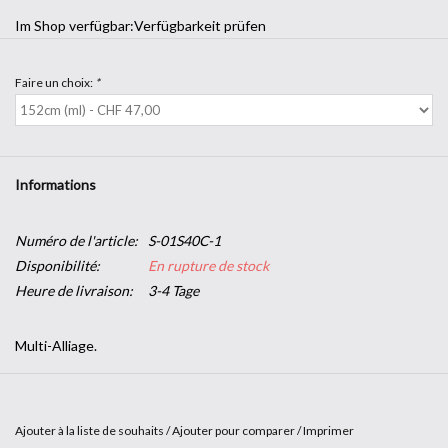
Im Shop verfügbar:
Verfügbarkeit prüfen
Faire un choix:
*
Informations
Numéro de l'article:
S-01S40C-1
Disponibilité:
En rupture de stock
Heure de livraison:
3-4 Tage
Multi-Alliage.
Les films Multi-Alliage SOLAR SCREEN® bénéficient de multiples
caractéristiques techniques.
Ajouter à la liste de souhaits
/
Ajouter pour comparer
/
Imprimer