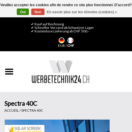
Veuillez accepter les cookies afin de rendre ce site plus fonctionnel. D'accord?
Oui
Non
En savoir plus sur les témoins (cookies) »
0 Articles - CHF 0,00
Mon compte / S'inscrire
✔ Kauf auf Rechnung
✔ Schneller Versand ab Schweizer Lager
✔ Kostenlose Lieferung ab CHF 500.-
Accueil
EUR
/
CHF
Médias LFP
Machines
Films de décoration
Films pour vitrages
Spectra 40C
ACCUEIL
/
SPECTRA 40C
Displays & Stands
Finitions & Montage