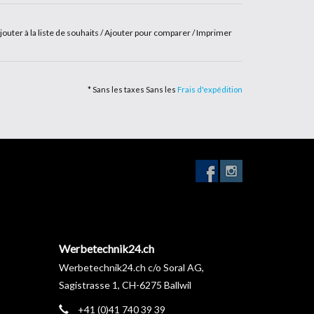
jouter à la liste de souhaits
/
Ajouter pour comparer
/
Imprimer
* Sans les taxes Sans les
Frais d'expédition
Werbetechnik24.ch
Werbetechnik24.ch c/o Soral AG,
Sagistrasse 1, CH-6275 Ballwil
+41 (0)41 740 39 39