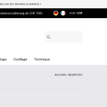
lus sur les témoins (cookies) »
tenlose Lieferung ab CHF 500.-
EUR
/
CHF
ntage
Outillage
Technique
ACCUEIL
/
SILVER 95C