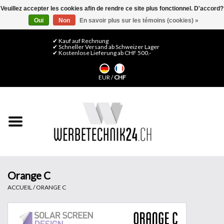
Veuillez accepter les cookies afin de rendre ce site plus fonctionnel. D'accord?
Oui
Non
En savoir plus sur les témoins (cookies) »
0 Articles - CHF 0,00
Mon compte / S'inscrire
✔ Kauf auf Rechnung
✔ Schneller Versand ab Schweizer Lager
✔ Kostenlose Lieferung ab CHF 500.-
Accueil
EUR
/
CHF
Médias LFP
Machines
Films de décoration
Films pour vitrages
Orange C
ACCUEIL
/
ORANGE C
Displays & Stands
Finitions & Montage