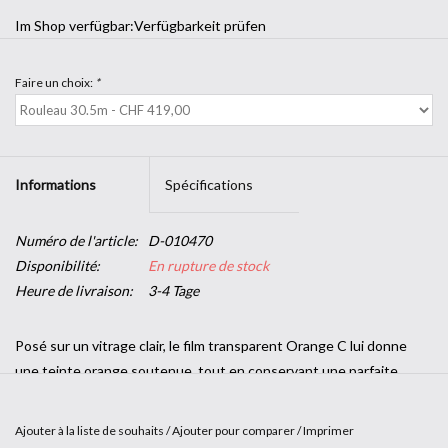
Im Shop verfügbar:
Verfügbarkeit prüfen
Faire un choix:
*
Informations
Spécifications
Numéro de l'article:
D-010470
Disponibilité:
En rupture de stock
Heure de livraison:
3-4 Tage
Posé sur un vitrage clair, le film transparent Orange C lui donne
une teinte orange soutenue, tout en conservant une parfaite
transparence. Il apporte une touche colorée et dynamique à toute
vitre intérieure (cloisons, douches, etc.)
Ajouter à la liste de souhaits
/
Ajouter pour comparer
/
Imprimer