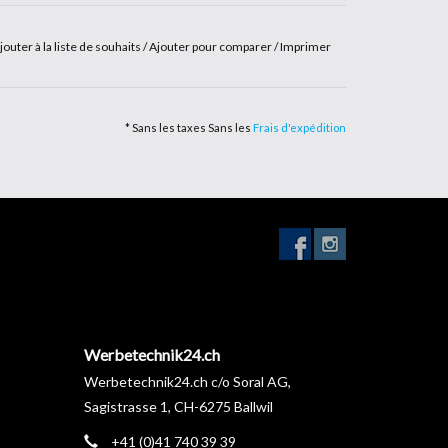
jouter à la liste de souhaits
/
Ajouter pour comparer
/
Imprimer
* Sans les taxes Sans les
Frais d'expédition
Werbetechnik24.ch
Werbetechnik24.ch c/o Soral AG,
Sagistrasse 1, CH-6275 Ballwil
+41 (0)41 740 39 39