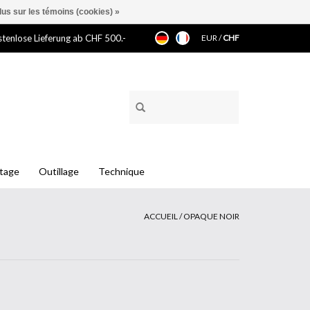
lus sur les témoins (cookies) »
tenlose Lieferung ab CHF 500.-
EUR
/
CHF
ntage
Outillage
Technique
ACCUEIL
/
OPAQUE NOIR