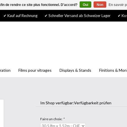
afin de rendre ce site plus fonctionnel. D'accord?
Oui
Non
En savoir p
✔ Kauf auf Rechnung
✔ Schneller Versand ab Schweizer Lager
✔ Kos
ration
Films pour vitrages
Displays & Stands
Finitions & Mo
Im Shop verfügbar:
Verfügbarkeit prüfen
Faire un choix:
*