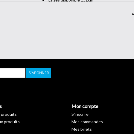
Classement au feu M1
A
Norme REACH RoHS Respectée
Pas de rétrécissement dû au matériau PET
S'ABONNER
s
Mon compte
 produits
S'inscrire
x produits
Mes commandes
Mes billets