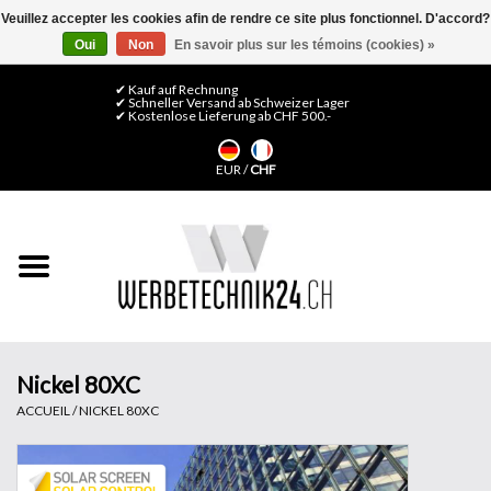
Veuillez accepter les cookies afin de rendre ce site plus fonctionnel. D'accord?
Oui
Non
En savoir plus sur les témoins (cookies) »
0 Articles - CHF 0,00
Mon compte / S'inscrire
✔ Kauf auf Rechnung
✔ Schneller Versand ab Schweizer Lager
✔ Kostenlose Lieferung ab CHF 500.-
Accueil
EUR
/
CHF
Médias LFP
Machines
Films de décoration
Films pour vitrages
Nickel 80XC
ACCUEIL
/
NICKEL 80XC
Displays & Stands
Finitions & Montage