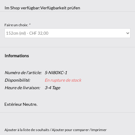
Im Shop verfügbar:
Verfügbarkeit prüfen
Faire un choix:
*
Informations
Numéro de l'article:
S-NI80XC-1
Disponibilité:
En rupture de stock
Heure de livraison:
3-4 Tage
Extérieur Neutre.
Pour un habillage élégant de vos fenêtres et baies vitrées, la
gamme de films transparents Extérieur Neutre de SOLAR
Ajouter à la liste de souhaits
/
Ajouter pour comparer
/
Imprimer