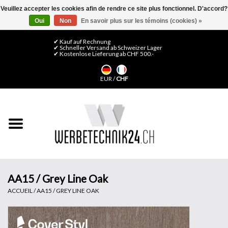
Veuillez accepter les cookies afin de rendre ce site plus fonctionnel. D'accord?
Oui
Non
En savoir plus sur les témoins (cookies) »
0 Articles - CHF 0,00
Mon compte / S'inscrire
✔ Kauf auf Rechnung
✔ Schneller Versand ab Schweizer Lager
✔ Kostenlose Lieferung ab CHF 500.-
Accueil
EUR
/
CHF
Médias LFP
Machines
Films de décoration
Films pour vitrages
AA15 / Grey Line Oak
ACCUEIL
/
AA15 / GREY LINE OAK
Displays & Stands
Finitions & Montage