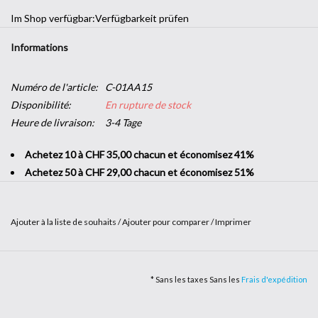
Im Shop verfügbar:
Verfügbarkeit prüfen
Informations
Numéro de l'article:
C-01AA15
Disponibilité:
En rupture de stock
Heure de livraison:
3-4 Tage
Achetez 10 à CHF 35,00 chacun et économisez 41%
Achetez 50 à CHF 29,00 chacun et économisez 51%
Ajouter à la liste de souhaits
/
Ajouter pour comparer
/
Imprimer
Envie d'une touche décorative dans votre entreprise sans vous
lancer dans de grands travaux ? L’
adhésif imitation bois
vous offre
* Sans les taxes Sans les
Frais d'expédition
la possibilité d'apporter un peu de nature dans vos locaux. Solide et
facile à poser, c'est le produit parfait pour changer de style en un