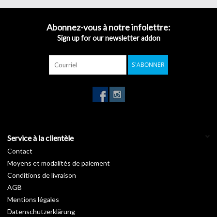
clin d’œil.
Inspirée des nombreuses essences forestières, notre gamme
Bois
Abonnez-vous à notre infolettre:
révèle les charmes de vos pièces en apportant une touche de
Sign up for our newsletter addon
nature. Vous rêvez d’un intérieur avec un petit look « chalet suisse
» ou au style canadien ? Découvrez sans attendre nos
rouleaux
S'ABONNER
autocollants imitation bois
.
Garantie :
10 ans
Température d'installation :
De +15°C à +25°C
Stockage de +5°C à +35°C :
3 ans
Longueur :
50 m
Largeur :
122 cm
Service à la clientèle
Contact
Moyens et modalités de paiement
Conditions de livraison
AGB
Mentions légales
Datenschutzerklärung