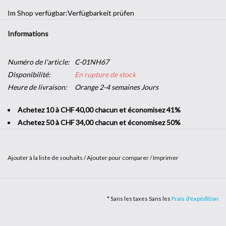
Im Shop verfügbar:
Verfügbarkeit prüfen
Informations
Numéro de l'article:
C-01NH67
Disponibilité:
En rupture de stock
Heure de livraison:
Orange 2-4 semaines Jours
Achetez 10 à CHF 40,00 chacun et économisez 41%
Achetez 50 à CHF 34,00 chacun et économisez 50%
Ajouter à la liste de souhaits
/
Ajouter pour comparer
/
Imprimer
Envie d'une touche décorative dans votre entreprise sans vous
lancer dans de grands travaux ? L’
adhésif imitation bois
vous offre
* Sans les taxes Sans les
Frais d'expédition
la possibilité d'apporter un peu de nature dans vos locaux. Solide et
facile à poser, c'est le produit parfait pour changer de style en un