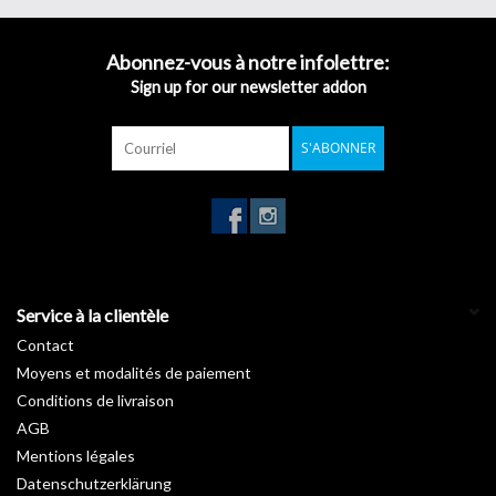
clin d’œil.
Inspirée des nombreuses essences forestières, notre gamme
Bois
Abonnez-vous à notre infolettre:
révèle les charmes de vos pièces en apportant une touche de
Sign up for our newsletter addon
nature. Vous rêvez d’un intérieur avec un petit look « chalet suisse
» ou au style canadien ? Découvrez sans attendre nos
rouleaux
S'ABONNER
autocollants imitation bois
.
Garantie :
10 ans
Température d'installation :
De +15°C à +25°C
Stockage de +5°C à +35°C :
3 ans
Longueur :
50 m
Largeur :
122 cm
Service à la clientèle
Contact
Moyens et modalités de paiement
Conditions de livraison
AGB
Mentions légales
Datenschutzerklärung