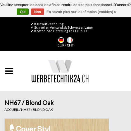
Veuillez accepter les cookies afin de rendre ce site plus fonctionnel. D'accord?
Oui
Non
En savoir plus sur les témoins (cookies) »
0 Articles - CHF 0,00
Mon compte / S'inscrire
✔ Kauf auf Rechnung
✔ Schneller Versand ab Schweizer Lager
✔ Kostenlose Lieferung ab CHF 500.-
Accueil
EUR
/
CHF
Médias LFP
Machines
Films de décoration
Films pour vitrages
NH67 / Blond Oak
ACCUEIL
/
NH67 / BLOND OAK
Displays & Stands
Finitions & Montage