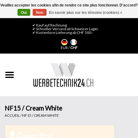
Veuillez accepter les cookies afin de rendre ce site plus fonctionnel. D'accord?
Oui
Non
En savoir plus sur les témoins (cookies) »
0 Articles - CHF 0,00
Mon compte / S'inscrire
✔ Kauf auf Rechnung
✔ Schneller Versand ab Schweizer Lager
✔ Kostenlose Lieferung ab CHF 500.-
Accueil
EUR
/
CHF
Médias LFP
Machines
Films de décoration
Films pour vitrages
NF15 / Cream White
ACCUEIL
/
NF15 / CREAM WHITE
Displays & Stands
Finitions & Montage