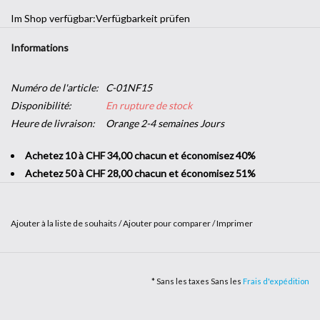
Im Shop verfügbar:
Verfügbarkeit prüfen
Informations
Numéro de l'article:
C-01NF15
Disponibilité:
En rupture de stock
Heure de livraison:
Orange 2-4 semaines Jours
Achetez 10 à CHF 34,00 chacun et économisez 40%
Achetez 50 à CHF 28,00 chacun et économisez 51%
Ajouter à la liste de souhaits
/
Ajouter pour comparer
/
Imprimer
Vous souhaitez donner un coup de jeune à votre intérieur sans
renouveler tout votre mobilier ? Vous cherchez à apporter une
* Sans les taxes Sans les
Frais d'expédition
touche de couleur à un mur ou à
personnaliser un meuble
? Avec le
film adhésif de couleur
, laissez parler votre imagination pour une