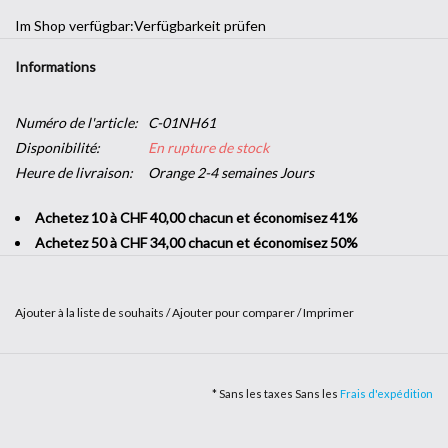
Im Shop verfügbar:
Verfügbarkeit prüfen
Informations
Numéro de l'article:
C-01NH61
Disponibilité:
En rupture de stock
Heure de livraison:
Orange 2-4 semaines Jours
Achetez 10 à CHF 40,00 chacun et économisez 41%
Achetez 50 à CHF 34,00 chacun et économisez 50%
Ajouter à la liste de souhaits
/
Ajouter pour comparer
/
Imprimer
Que ce soit avec un effet rouille ou alu, matières et reliefs sont au
rendez-vous avec notre gamme Métallisé. Apportez une touche
* Sans les taxes Sans les
Frais d'expédition
argentée ou dorée à votre intérieur. Vous penchez pour un look
industriel ? L’effet tôle ou fibre de carbone seront