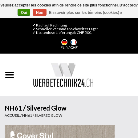
Veuillez accepter les cookies afin de rendre ce site plus fonctionnel. D'accord?
Oui
Non
En savoir plus sur les témoins (cookies) »
0 Articles - CHF 0,00
Mon compte / S'inscrire
✔ Kauf auf Rechnung
✔ Schneller Versand ab Schweizer Lager
✔ Kostenlose Lieferung ab CHF 500.-
Accueil
EUR
/
CHF
Médias LFP
Machines
Films de décoration
Films pour vitrages
NH61 / Silvered Glow
ACCUEIL
/
NH61 / SILVERED GLOW
Displays & Stands
Finitions & Montage