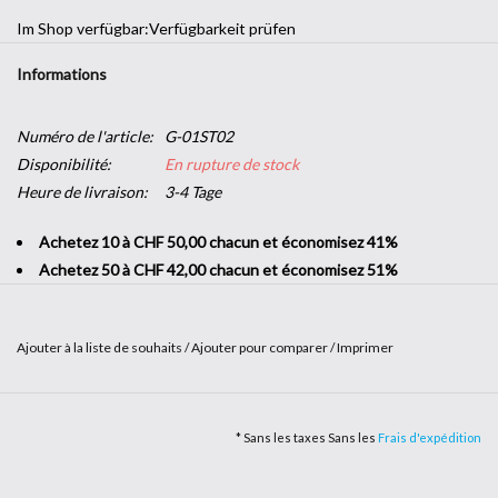
Im Shop verfügbar:
Verfügbarkeit prüfen
Informations
Numéro de l'article:
G-01ST02
Disponibilité:
En rupture de stock
Heure de livraison:
3-4 Tage
Achetez 10 à CHF 50,00 chacun et économisez 41%
Achetez 50 à CHF 42,00 chacun et économisez 51%
Ajouter à la liste de souhaits
/
Ajouter pour comparer
/
Imprimer
Matières et couleurs uniques vous attendent dans notre gamme
Textile.
* Sans les taxes Sans les
Frais d'expédition
Idéal pour un aspect moderne et déstructuré ! Attirez l’œil et
provoquez l’émotion dans une chambre ou une salle à manger grâce