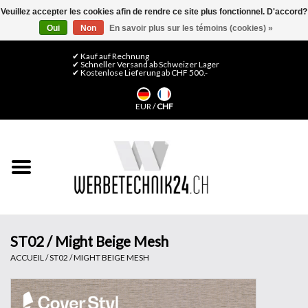
Veuillez accepter les cookies afin de rendre ce site plus fonctionnel. D'accord?
Oui
Non
En savoir plus sur les témoins (cookies) »
0 Articles - CHF 0,00
Mon compte / S'inscrire
✔ Kauf auf Rechnung
✔ Schneller Versand ab Schweizer Lager
✔ Kostenlose Lieferung ab CHF 500.-
Accueil
EUR
/
CHF
Médias LFP
Machines
Films de décoration
Films pour vitrages
ST02 / Might Beige Mesh
ACCUEIL
/
ST02 / MIGHT BEIGE MESH
Displays & Stands
Finitions & Montage