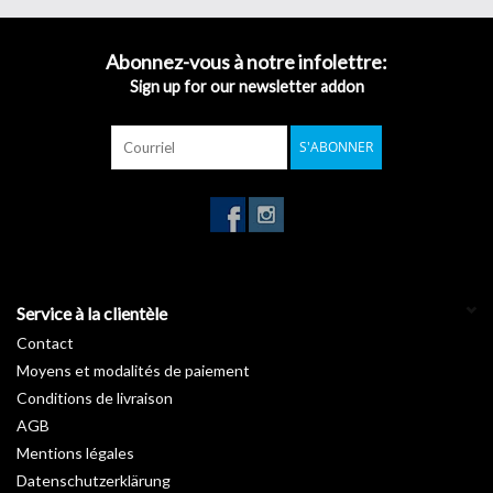
aux textures hypnotiques des nombreux modèles de la gamme.
Comme dans la mode, le textile en déco est une question de bon
Abonnez-vous à notre infolettre:
goût et de nuances …
Sign up for our newsletter addon
Dépêchez-vous et adoptez un style unique et élégant : le vôtre.
Garantie :
10 ans
S'ABONNER
Température d'installation :
De +15°C à +25°C
Stockage de +5°C à +35°C :
3 ans
Longueur :
50 m
Largeur :
122 cm
Service à la clientèle
Contact
Moyens et modalités de paiement
Conditions de livraison
AGB
Mentions légales
Datenschutzerklärung