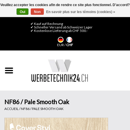
Veuillez accepter les cookies afin de rendre ce site plus fonctionnel. D'accord?
Oui
Non
En savoir plus sur les témoins (cookies) »
0 Articles - CHF 0,00
Mon compte / S'inscrire
✔ Kauf auf Rechnung
✔ Schneller Versand ab Schweizer Lager
✔ Kostenlose Lieferung ab CHF 500.-
Accueil
EUR
/
CHF
Médias LFP
Machines
Films de décoration
Films pour vitrages
NF86 / Pale Smooth Oak
ACCUEIL
/
NF86 / PALE SMOOTH OAK
Displays & Stands
Finitions & Montage