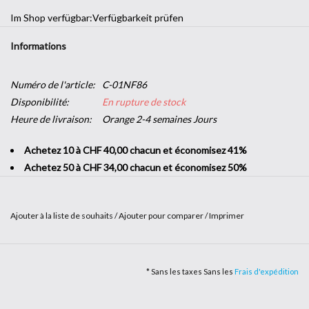
Im Shop verfügbar:
Verfügbarkeit prüfen
Informations
Numéro de l'article:
C-01NF86
Disponibilité:
En rupture de stock
Heure de livraison:
Orange 2-4 semaines Jours
Achetez 10 à CHF 40,00 chacun et économisez 41%
Achetez 50 à CHF 34,00 chacun et économisez 50%
Ajouter à la liste de souhaits
/
Ajouter pour comparer
/
Imprimer
Envie d'une touche décorative dans votre entreprise sans vous
lancer dans de grands travaux ? L’
adhésif imitation bois
vous offre
* Sans les taxes Sans les
Frais d'expédition
la possibilité d'apporter un peu de nature dans vos locaux. Solide et
facile à poser, c'est le produit parfait pour changer de style en un