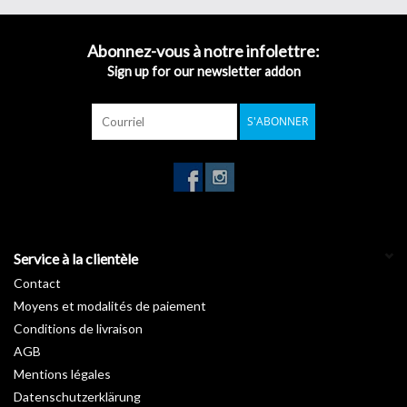
clin d’œil.
Inspirée des nombreuses essences forestières, notre gamme
Bois
Abonnez-vous à notre infolettre:
révèle les charmes de vos pièces en apportant une touche de
Sign up for our newsletter addon
nature. Vous rêvez d’un intérieur avec un petit look « chalet suisse
» ou au style canadien ? Découvrez sans attendre nos
rouleaux
S'ABONNER
autocollants imitation bois
.
Garantie :
10 ans
Température d'installation :
De +15°C à +25°C
Stockage de +5°C à +35°C :
3 ans
Longueur :
50 m
Largeur :
122 cm
Service à la clientèle
Contact
Moyens et modalités de paiement
Conditions de livraison
AGB
Mentions légales
Datenschutzerklärung