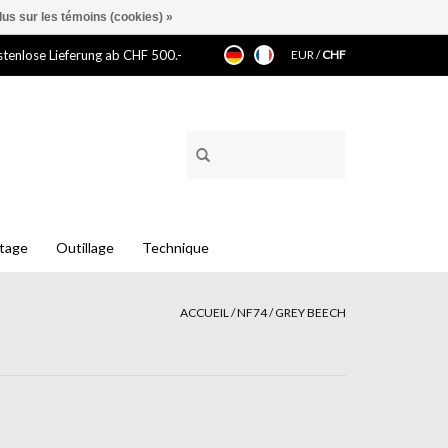
lus sur les témoins (cookies) »
tenlose Lieferung ab CHF 500.-
EUR
/
CHF
ntage
Outillage
Technique
ACCUEIL
/
NF74 / GREY BEECH