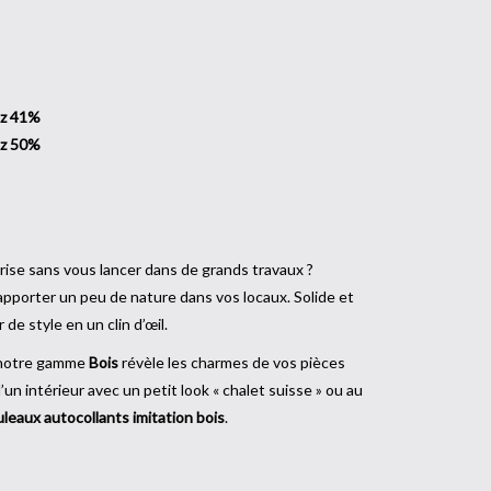
ez 41%
ez 50%
ise sans vous lancer dans de grands travaux ?
'apporter un peu de nature dans vos locaux. Solide et
 de style en un clin d’œil.
 notre gamme
Bois
révèle les charmes de vos pièces
n intérieur avec un petit look « chalet suisse » ou au
uleaux autocollants imitation bois
.