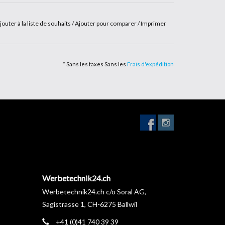
jouter à la liste de souhaits
/
Ajouter pour comparer
/
Imprimer
* Sans les taxes Sans les
Frais d'expédition
Werbetechnik24.ch
Werbetechnik24.ch c/o Soral AG,
Sagistrasse 1, CH-6275 Ballwil
+41 (0)41 740 39 39