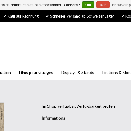
afin de rendre ce site plus fonctionnel. D'accord?
Oui
Non
En savoir p
✔ Kauf auf Rechnung
✔ Schneller Versand ab Schweizer Lager
✔ Kos
ration
Films pour vitrages
Displays & Stands
Finitions & Mo
Im Shop verfügbar:
Verfügbarkeit prüfen
Informations