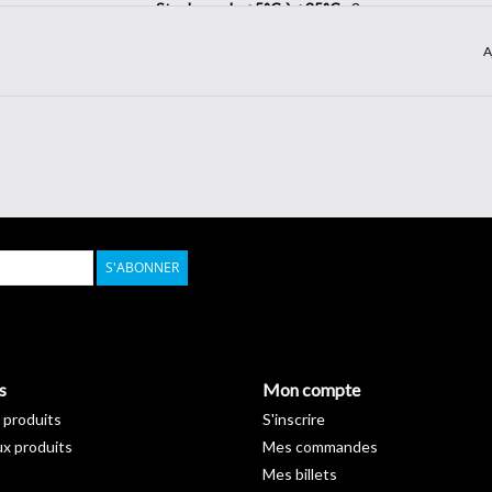
Stockage de +5°C à +35°C :
3 ans
Longueur :
50 m
A
Largeur :
122 cm
S'ABONNER
s
Mon compte
 produits
S'inscrire
x produits
Mes commandes
Mes billets