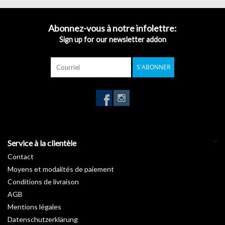
clin d’œil.
Inspirée des nombreuses essences forestières, notre gamme
Bois
Abonnez-vous à notre infolettre:
révèle les charmes de vos pièces en apportant une touche de
Sign up for our newsletter addon
nature. Vous rêvez d’un intérieur avec un petit look « chalet suisse
» ou au style canadien ? Découvrez sans attendre nos
rouleaux
S'ABONNER
autocollants imitation bois
.
Garantie :
10 ans
Température d'installation :
De +15°C à +25°C
Stockage de +5°C à +35°C :
3 ans
Longueur :
50 m
Largeur :
122 cm
Service à la clientèle
Contact
Moyens et modalités de paiement
Conditions de livraison
AGB
Mentions légales
Datenschutzerklärung