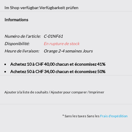
Im Shop verfügbar:
Verfügbarkeit prüfen
Informations
Numéro de l'article:
C-01NF61
Disponibilité:
En rupture de stock
Heure de livraison:
Orange 2-4 semaines Jours
Achetez 10 à CHF 40,00 chacun et économisez 41%
Achetez 50 à CHF 34,00 chacun et économisez 50%
Ajouter à la liste de souhaits
/
Ajouter pour comparer
/
Imprimer
Envie d'une touche décorative dans votre entreprise sans vous
lancer dans de grands travaux ? L’
adhésif imitation bois
vous offre
* Sans les taxes Sans les
Frais d'expédition
la possibilité d'apporter un peu de nature dans vos locaux. Solide et
facile à poser, c'est le produit parfait pour changer de style en un