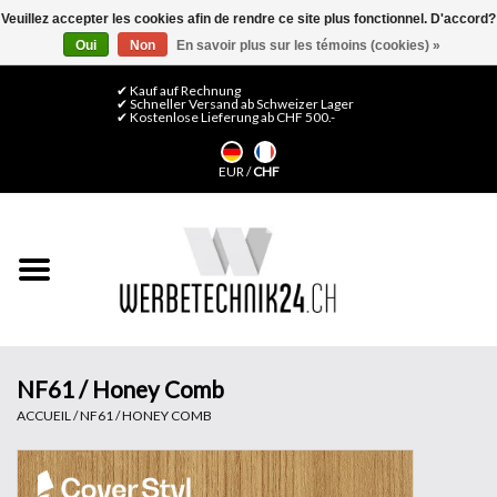
Veuillez accepter les cookies afin de rendre ce site plus fonctionnel. D'accord?
Oui
Non
En savoir plus sur les témoins (cookies) »
0 Articles - CHF 0,00
Mon compte / S'inscrire
✔ Kauf auf Rechnung
✔ Schneller Versand ab Schweizer Lager
✔ Kostenlose Lieferung ab CHF 500.-
Accueil
EUR
/
CHF
Médias LFP
Machines
Films de décoration
Films pour vitrages
NF61 / Honey Comb
ACCUEIL
/
NF61 / HONEY COMB
Displays & Stands
Finitions & Montage