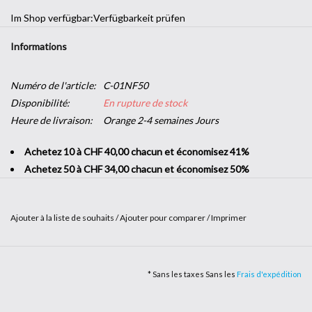
Im Shop verfügbar:
Verfügbarkeit prüfen
Informations
Numéro de l'article:
C-01NF50
Disponibilité:
En rupture de stock
Heure de livraison:
Orange 2-4 semaines Jours
Achetez 10 à CHF 40,00 chacun et économisez 41%
Achetez 50 à CHF 34,00 chacun et économisez 50%
Ajouter à la liste de souhaits
/
Ajouter pour comparer
/
Imprimer
Envie d'une touche décorative dans votre entreprise sans vous
lancer dans de grands travaux ? L’
adhésif imitation bois
vous offre
* Sans les taxes Sans les
Frais d'expédition
la possibilité d'apporter un peu de nature dans vos locaux. Solide et
facile à poser, c'est le produit parfait pour changer de style en un