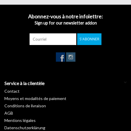
clin d’œil.
Inspirée des nombreuses essences forestières, notre gamme
Bois
Abonnez-vous à notre infolettre:
révèle les charmes de vos pièces en apportant une touche de
Sign up for our newsletter addon
nature. Vous rêvez d’un intérieur avec un petit look « chalet suisse
» ou au style canadien ? Découvrez sans attendre nos
rouleaux
S'ABONNER
autocollants imitation bois
.
Garantie :
10 ans
Température d'installation :
De +15°C à +25°C
Stockage de +5°C à +35°C :
3 ans
Longueur :
50 m
Largeur :
122 cm
Service à la clientèle
Contact
Moyens et modalités de paiement
Conditions de livraison
AGB
Mentions légales
Datenschutzerklärung