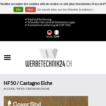
Veuillez accepter les cookies afin de rendre ce site plus fonctionnel. D'accord?
Oui
Non
En savoir plus sur les témoins (cookies) »
0 Articles - CHF 0,00
Mon compte / S'inscrire
✔ Kauf auf Rechnung
✔ Schneller Versand ab Schweizer Lager
✔ Kostenlose Lieferung ab CHF 500.-
Accueil
EUR
/
CHF
Médias LFP
Machines
Films de décoration
Films pour vitrages
NF50 / Castagno Eiche
ACCUEIL
/
NF50 / CASTAGNO EICHE
Displays & Stands
Finitions & Montage