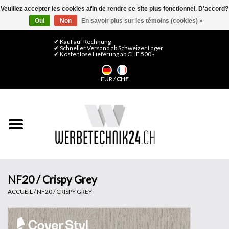
Veuillez accepter les cookies afin de rendre ce site plus fonctionnel. D'accord?
Oui
Non
En savoir plus sur les témoins (cookies) »
0 Articles - CHF 0,00
Mon compte / S'inscrire
✔ Kauf auf Rechnung
✔ Schneller Versand ab Schweizer Lager
✔ Kostenlose Lieferung ab CHF 500.-
Accueil
EUR
/
CHF
Médias LFP
Machines
Films de décoration
Films pour vitrages
NF20 / Crispy Grey
ACCUEIL
/
NF20 / CRISPY GREY
Displays & Stands
Finitions & Montage