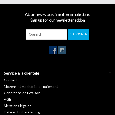
clin d’œil.
Inspirée des nombreuses essences forestières, notre gamme
Bois
Abonnez-vous à notre infolettre:
révèle les charmes de vos pièces en apportant une touche de
Sign up for our newsletter addon
nature. Vous rêvez d’un intérieur avec un petit look « chalet suisse
» ou au style canadien ? Découvrez sans attendre nos
rouleaux
S'ABONNER
autocollants imitation bois
.
Garantie :
10 ans
Température d'installation :
De +15°C à +25°C
Stockage de +5°C à +35°C :
3 ans
Longueur :
50 m
Largeur :
122 cm
Service à la clientèle
Contact
Moyens et modalités de paiement
Conditions de livraison
AGB
Mentions légales
Datenschutzerklärung