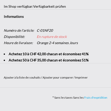
Im Shop verfügbar:
Verfügbarkeit prüfen
Informations
Numéro de l'article:
C-01NF20
Disponibilité:
En rupture de stock
Heure de livraison:
Orange 2-4 semaines Jours
Achetez 10 à CHF 42,00 chacun et économisez 41%
Achetez 50 à CHF 35,00 chacun et économisez 51%
Ajouter à la liste de souhaits
/
Ajouter pour comparer
/
Imprimer
Envie d'une touche décorative dans votre entreprise sans vous
lancer dans de grands travaux ? L’
adhésif imitation bois
vous offre
* Sans les taxes Sans les
Frais d'expédition
la possibilité d'apporter un peu de nature dans vos locaux. Solide et
facile à poser, c'est le produit parfait pour changer de style en un