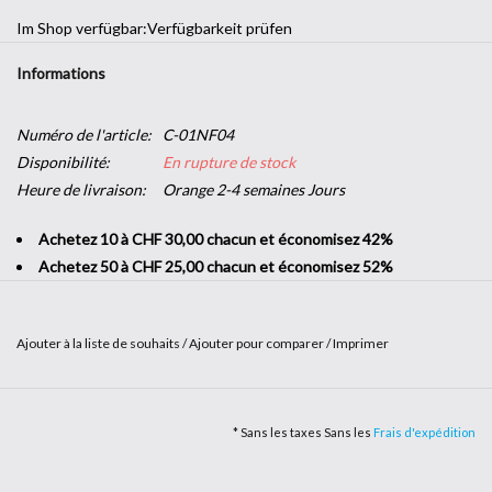
Im Shop verfügbar:
Verfügbarkeit prüfen
Informations
Numéro de l'article:
C-01NF04
Disponibilité:
En rupture de stock
Heure de livraison:
Orange 2-4 semaines Jours
Achetez 10 à CHF 30,00 chacun et économisez 42%
Achetez 50 à CHF 25,00 chacun et économisez 52%
Ajouter à la liste de souhaits
/
Ajouter pour comparer
/
Imprimer
Vous souhaitez donner un coup de jeune à votre intérieur sans
renouveler tout votre mobilier ? Vous cherchez à apporter une
* Sans les taxes Sans les
Frais d'expédition
touche de couleur à un mur ou à
personnaliser un meuble
? Avec le
film adhésif de couleur
, laissez parler votre imagination pour une