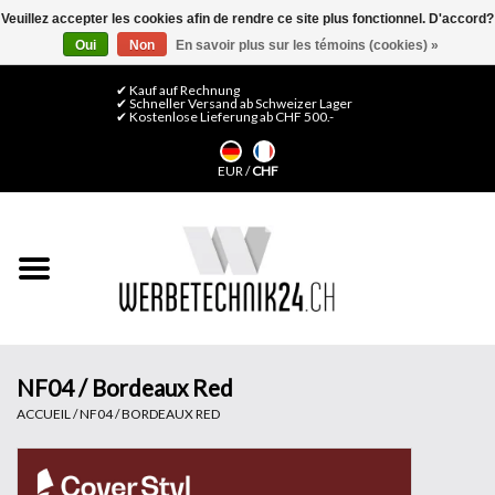
Veuillez accepter les cookies afin de rendre ce site plus fonctionnel. D'accord?
Oui
Non
En savoir plus sur les témoins (cookies) »
0 Articles - CHF 0,00
Mon compte / S'inscrire
✔ Kauf auf Rechnung
✔ Schneller Versand ab Schweizer Lager
✔ Kostenlose Lieferung ab CHF 500.-
Accueil
EUR
/
CHF
Médias LFP
Machines
Films de décoration
Films pour vitrages
NF04 / Bordeaux Red
ACCUEIL
/
NF04 / BORDEAUX RED
Displays & Stands
Finitions & Montage