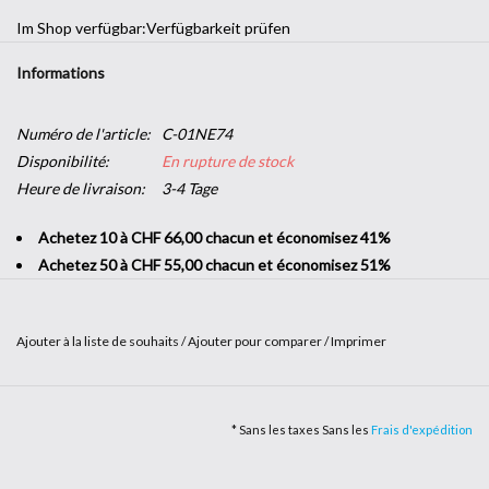
Im Shop verfügbar:
Verfügbarkeit prüfen
Informations
Numéro de l'article:
C-01NE74
Disponibilité:
En rupture de stock
Heure de livraison:
3-4 Tage
Achetez 10 à CHF 66,00 chacun et économisez 41%
Achetez 50 à CHF 55,00 chacun et économisez 51%
Ajouter à la liste de souhaits
/
Ajouter pour comparer
/
Imprimer
Matières et couleurs uniques vous attendent dans notre gamme
Textile.
* Sans les taxes Sans les
Frais d'expédition
Idéal pour un aspect moderne et déstructuré ! Attirez l’œil et
provoquez l’émotion dans une chambre ou une salle à manger grâce