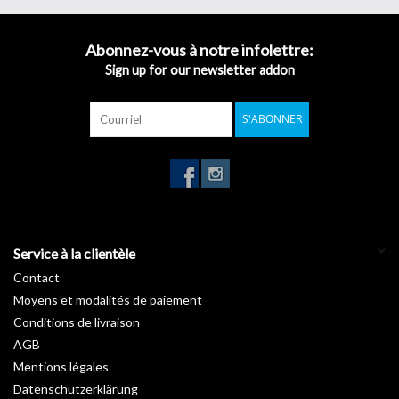
aux textures hypnotiques des nombreux modèles de la gamme.
Comme dans la mode, le textile en déco est une question de bon
Abonnez-vous à notre infolettre:
goût et de nuances …
Sign up for our newsletter addon
Dépêchez-vous et adoptez un style unique et élégant : le vôtre.
Garantie :
10 ans
S'ABONNER
Température d'installation :
De +15°C à +25°C
Stockage de +5°C à +35°C :
3 ans
Longueur :
50 m
Largeur :
122 cm
Service à la clientèle
Contact
Moyens et modalités de paiement
Conditions de livraison
AGB
Mentions légales
Datenschutzerklärung