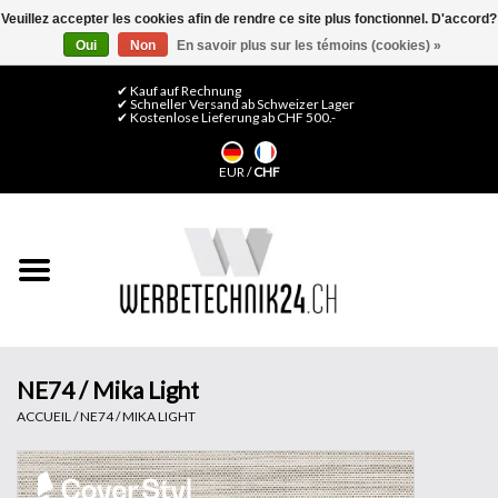
Veuillez accepter les cookies afin de rendre ce site plus fonctionnel. D'accord?
Oui
Non
En savoir plus sur les témoins (cookies) »
0 Articles - CHF 0,00
Mon compte / S'inscrire
✔ Kauf auf Rechnung
✔ Schneller Versand ab Schweizer Lager
✔ Kostenlose Lieferung ab CHF 500.-
Accueil
EUR
/
CHF
Médias LFP
Machines
Films de décoration
Films pour vitrages
NE74 / Mika Light
ACCUEIL
/
NE74 / MIKA LIGHT
Displays & Stands
Finitions & Montage