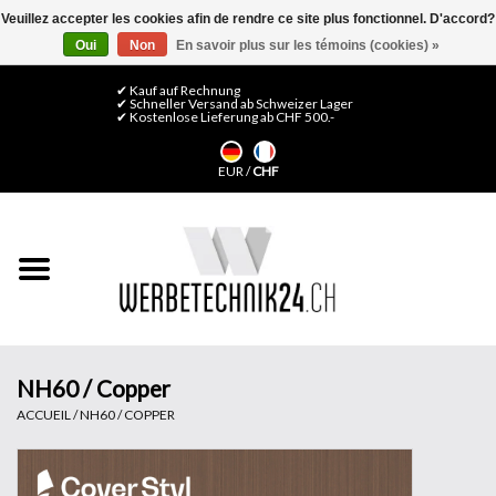
Veuillez accepter les cookies afin de rendre ce site plus fonctionnel. D'accord?
Oui
Non
En savoir plus sur les témoins (cookies) »
0 Articles - CHF 0,00
Mon compte / S'inscrire
✔ Kauf auf Rechnung
✔ Schneller Versand ab Schweizer Lager
✔ Kostenlose Lieferung ab CHF 500.-
Accueil
EUR
/
CHF
Médias LFP
Machines
Films de décoration
Films pour vitrages
NH60 / Copper
ACCUEIL
/
NH60 / COPPER
Displays & Stands
Finitions & Montage