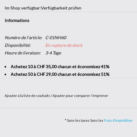
Im Shop verfügbar:
Verfügbarkeit prüfen
Informations
Numéro de l'article:
C-01NH60
Disponibilité:
En rupture de stock
Heure de livraison:
3-4 Tage
Achetez 10 à CHF 35,00 chacun et économisez 41%
Achetez 50 à CHF 29,00 chacun et économisez 51%
Ajouter à la liste de souhaits
/
Ajouter pour comparer
/
Imprimer
Que ce soit avec un effet rouille ou alu, matières et reliefs sont au
rendez-vous avec notre gamme Métallisé. Apportez une touche
* Sans les taxes Sans les
Frais d'expédition
argentée ou dorée à votre intérieur. Vous penchez pour un look
industriel ? L’effet tôle ou fibre de carbone seront