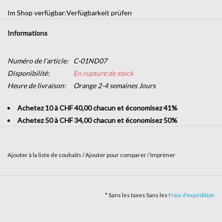
Im Shop verfügbar:
Verfügbarkeit prüfen
Informations
Numéro de l'article:
C-01ND07
Disponibilité:
En rupture de stock
Heure de livraison:
Orange 2-4 semaines Jours
Achetez 10 à CHF 40,00 chacun et économisez 41%
Achetez 50 à CHF 34,00 chacun et économisez 50%
Ajouter à la liste de souhaits
/
Ajouter pour comparer
/
Imprimer
Que ce soit avec un effet rouille ou alu, matières et reliefs sont au
rendez-vous avec notre gamme Métallisé. Apportez une touche
* Sans les taxes Sans les
Frais d'expédition
argentée ou dorée à votre intérieur. Vous penchez pour un look
industriel ? L’effet tôle ou fibre de carbone seront