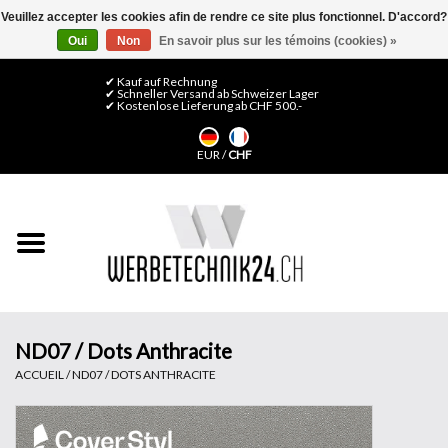
Veuillez accepter les cookies afin de rendre ce site plus fonctionnel. D'accord?
Oui
Non
En savoir plus sur les témoins (cookies) »
0 Articles - CHF 0,00
Mon compte / S'inscrire
✔ Kauf auf Rechnung
✔ Schneller Versand ab Schweizer Lager
✔ Kostenlose Lieferung ab CHF 500.-
Accueil
EUR
/
CHF
Médias LFP
Machines
Films de décoration
Films pour vitrages
ND07 / Dots Anthracite
ACCUEIL
/
ND07 / DOTS ANTHRACITE
Displays & Stands
Finitions & Montage