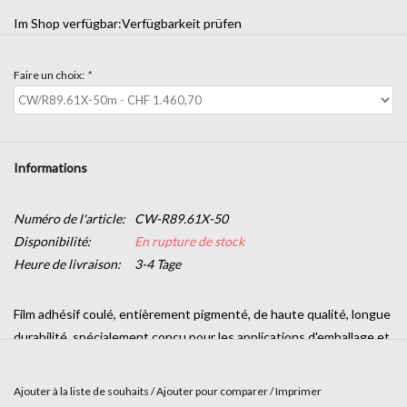
Im Shop verfügbar:
Verfügbarkeit prüfen
Faire un choix:
*
Informations
Numéro de l'article:
CW-R89.61X-50
Disponibilité:
En rupture de stock
Heure de livraison:
3-4 Tage
Film adhésif coulé, entièrement pigmenté, de haute qualité, longue
durabilité, spécialement conçu pour les applications d'emballage et
les recouvrements complets ou partiels de surfaces planes ou
façonnées. Extrêmement facile à appliquer grâce à l'adhésif
Ajouter à la liste de souhaits
/
Ajouter pour comparer
/
Imprimer
repositionnable innovant "RepoTack-Air Free System" qui facilite le