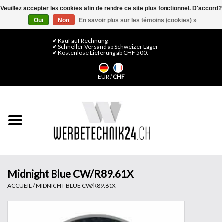
Veuillez accepter les cookies afin de rendre ce site plus fonctionnel. D'accord?
Oui
Non
En savoir plus sur les témoins (cookies) »
0 Articles - CHF 0,00
Mon compte / S'inscrire
✔ Kauf auf Rechnung
✔ Schneller Versand ab Schweizer Lager
✔ Kostenlose Lieferung ab CHF 500.-
Accueil
EUR
/
CHF
Médias LFP
Machines
Films de décoration
Films pour vitrages
Midnight Blue CW/R89.61X
ACCUEIL
/
MIDNIGHT BLUE CW/R89.61X
Displays & Stands
Finitions & Montage