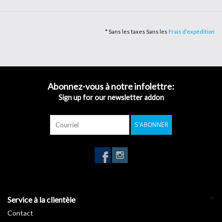
positionnement du film et favorise l'éjection de l'air par des micro-
canaux "Air Free FT et FTX-System".
* Sans les taxes Sans les
Frais d'expédition
La
formulation et l'épaisseur élevée confèrent au film une excellente
opacité, un rendu inaltéré de la couleur même sur une surface
sombre, une grande résistance mécanique pendant l'application et
Abonnez-vous à notre infolettre:
une grande conformabilité. Le film est certifié pour la réaction au
Sign up for our newsletter addon
feu (B-S2-D0).
Matt Metal
Layer: Mono
S'ABONNER
Thickness: 90 Micro
System: FTX
Typ: Cast
System: Repo Tack
Size: 152cm
Service à la clientèle
Contact