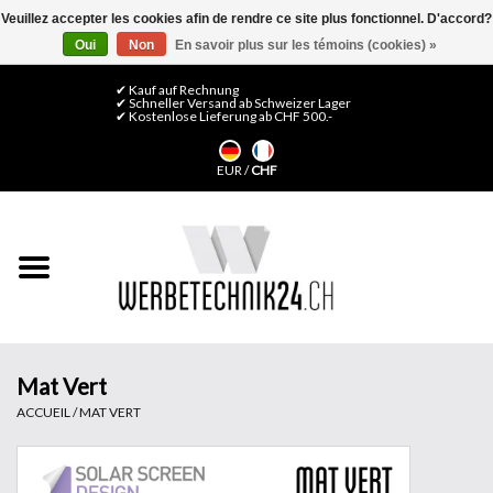
Veuillez accepter les cookies afin de rendre ce site plus fonctionnel. D'accord?
Oui
Non
En savoir plus sur les témoins (cookies) »
0 Articles - CHF 0,00
Mon compte / S'inscrire
✔ Kauf auf Rechnung
✔ Schneller Versand ab Schweizer Lager
✔ Kostenlose Lieferung ab CHF 500.-
Accueil
EUR
/
CHF
Médias LFP
Machines
Films de décoration
Films pour vitrages
Mat Vert
ACCUEIL
/
MAT VERT
Displays & Stands
Finitions & Montage