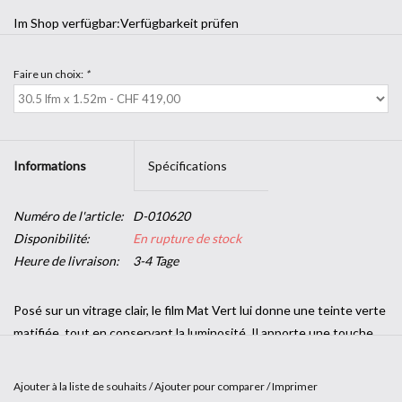
Im Shop verfügbar:
Verfügbarkeit prüfen
Faire un choix:
*
Informations
Spécifications
Numéro de l'article:
D-010620
Disponibilité:
En rupture de stock
Heure de livraison:
3-4 Tage
Posé sur un vitrage clair, le film Mat Vert lui donne une teinte verte
matifiée, tout en conservant la luminosité. Il apporte une touche
colorée et dynamique à toute vitre intérieure (cloisons, douches,
etc.).
Ajouter à la liste de souhaits
/
Ajouter pour comparer
/
Imprimer