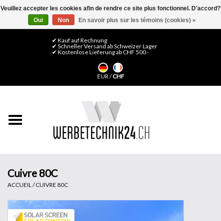
Veuillez accepter les cookies afin de rendre ce site plus fonctionnel. D'accord?
Oui
Non
En savoir plus sur les témoins (cookies) »
0 Articles - CHF 0,00
Mon compte / S'inscrire
✔ Kauf auf Rechnung
✔ Schneller Versand ab Schweizer Lager
✔ Kostenlose Lieferung ab CHF 500.-
Accueil
EUR
/
CHF
Médias LFP
Machines
Films de décoration
Films pour vitrages
Cuivre 80C
ACCUEIL
/
CUIVRE 80C
Displays & Stands
Finitions & Montage