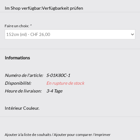
Im Shop verfügbar:
Verfügbarkeit prüfen
Faire un choix:
*
Informations
Numéro de l'article:
S-01K80C-1
Disponibilité:
En rupture de stock
Heure de livraison:
3-4 Tage
Intérieur Couleur.
La gamme de films teintés Intérieur Couleur de SOLAR SCREEN®
apporte un habillage exclusif des baies vitrées et dynamise
Ajouter à la liste de souhaits
/
Ajouter pour comparer
/
Imprimer