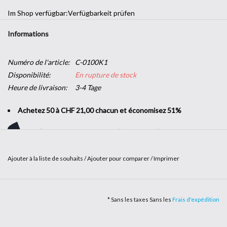
Im Shop verfügbar:
Verfügbarkeit prüfen
Informations
Numéro de l'article:
C-0100K1
Disponibilité:
En rupture de stock
Heure de livraison:
3-4 Tage
Achetez 50 à CHF 21,00 chacun et économisez 51%
Ajouter à la liste de souhaits
/
Ajouter pour comparer
/
Imprimer
Vous souhaitez donner un coup de jeune à votre intérieur sans
renouveler tout votre mobilier ? Vous cherchez à apporter une
touche de couleur à un mur ou à
personnaliser un meuble
? Avec le
* Sans les taxes Sans les
Frais d'expédition
film adhésif de couleur
, laissez parler votre imagination pour une
décoration sur-mesure
.