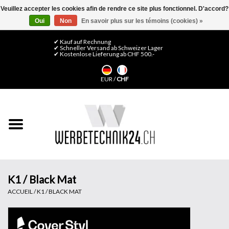
Veuillez accepter les cookies afin de rendre ce site plus fonctionnel. D'accord?
Oui
Non
En savoir plus sur les témoins (cookies) »
0 Articles - CHF 0,00
Mon compte / S'inscrire
✔ Kauf auf Rechnung
✔ Schneller Versand ab Schweizer Lager
✔ Kostenlose Lieferung ab CHF 500.-
Accueil
EUR
/
CHF
Médias LFP
Machines
Films de décoration
Films pour vitrages
K1 / Black Mat
ACCUEIL
/
K1 / BLACK MAT
Displays & Stands
Finitions & Montage