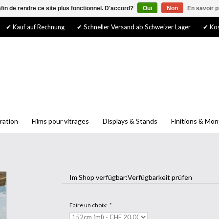
afin de rendre ce site plus fonctionnel. D'accord?
Oui
Non
En savoir p
✔ Kauf auf Rechnung
✔ Schneller Versand ab Schweizer Lager
✔ Kos
ration
Films pour vitrages
Displays & Stands
Finitions & Mo
Im Shop verfügbar:
Verfügbarkeit prüfen
Faire un choix:
*