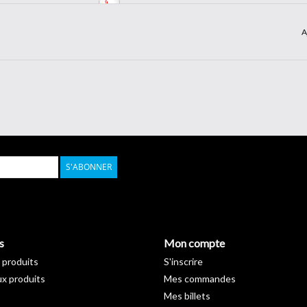
Fiche technique >
Download
A
S'ABONNER
s
Mon compte
 produits
S'inscrire
x produits
Mes commandes
Mes billets