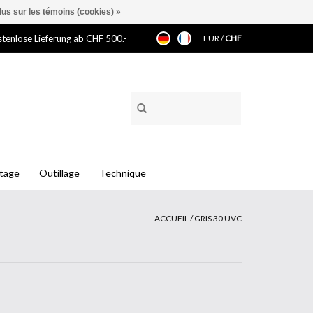
lus sur les témoins (cookies) »
tenlose Lieferung ab CHF 500.-
EUR
/
CHF
ntage
Outillage
Technique
ACCUEIL
/
GRIS 30 UVC