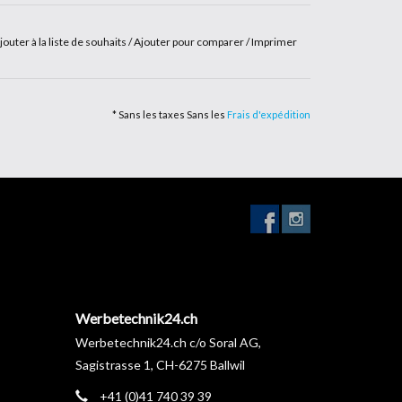
jouter à la liste de souhaits
/
Ajouter pour comparer
/
Imprimer
* Sans les taxes Sans les
Frais d'expédition
Werbetechnik24.ch
Werbetechnik24.ch c/o Soral AG,
Sagistrasse 1, CH-6275 Ballwil
+41 (0)41 740 39 39