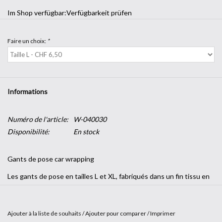
Im Shop verfügbar:
Verfügbarkeit prüfen
Faire un choix:
*
Informations
Numéro de l'article:
W-040030
Disponibilité:
En stock
Gants de pose car wrapping
Les gants de pose en tailles L et XL, fabriqués dans un fin tissu en
nylon sans fibres, garantissent une application propre et sans
peluche.
Ajouter à la liste de souhaits
/
Ajouter pour comparer
/
Imprimer
Les gants sont vendus par paires. Ils sont doux, souples et sans