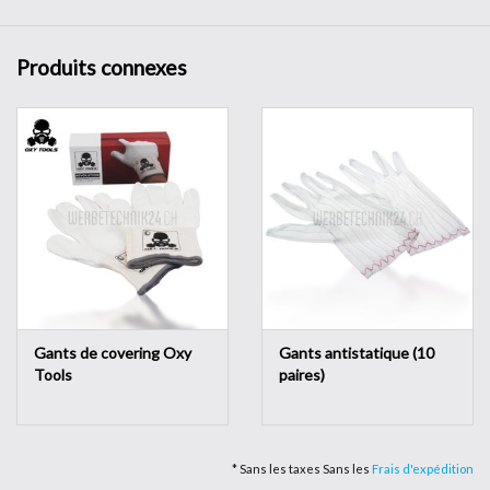
couture, avec des propriétés antistatiques et une excellente
résistance aux frottements.
Produits connexes
2 pces. (1 paire) Gants de pose car wrapping
Tailles : L / XL
Couleur : Gris
Propriétés: doux,souples, propriétés antistatiques et une
excellente résistance aux frottements.
Gants de covering Oxy
Gants antistatique (10
Tools
paires)
* Sans les taxes Sans les
Frais d'expédition