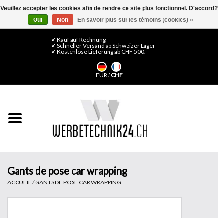
Veuillez accepter les cookies afin de rendre ce site plus fonctionnel. D'accord?
Oui
Non
En savoir plus sur les témoins (cookies) »
0 Articles - CHF 0,00
Mon compte / S'inscrire
✔ Kauf auf Rechnung
✔ Schneller Versand ab Schweizer Lager
✔ Kostenlose Lieferung ab CHF 500.-
Accueil
EUR
/
CHF
Médias LFP
Machines
Films de décoration
Films pour vitrages
Gants de pose car wrapping
ACCUEIL
/
GANTS DE POSE CAR WRAPPING
Displays & Stands
Finitions & Montage