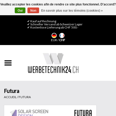
Veuillez accepter les cookies afin de rendre ce site plus fonctionnel. D'accord?
Oui
Non
En savoir plus sur les témoins (cookies) »
0 Articles - CHF 0,00
Mon compte / S'inscrire
✔ Kauf auf Rechnung
✔ Schneller Versand ab Schweizer Lager
✔ Kostenlose Lieferung ab CHF 500.-
Accueil
EUR
/
CHF
Médias LFP
Machines
Films de décoration
Films pour vitrages
Futura
ACCUEIL
/
FUTURA
Displays & Stands
Finitions & Montage