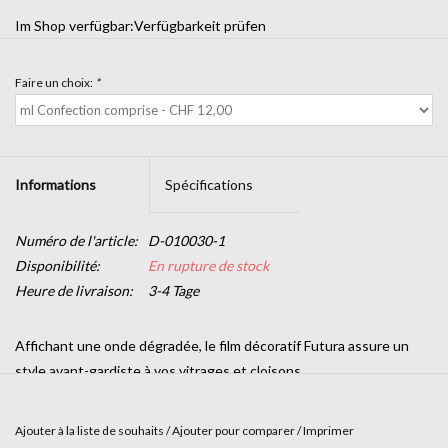
Im Shop verfügbar:
Verfügbarkeit prüfen
Faire un choix:
*
Informations
Spécifications
Numéro de l'article:
D-010030-1
Disponibilité:
En rupture de stock
Heure de livraison:
3-4 Tage
Affichant une onde dégradée, le film décoratif Futura assure un
style avant-gardiste à vos vitrages et cloisons.
Les films adhésifs Design de SOLAR SCREEN® apportent une
touche d’intimité tout en conservant la luminosité. Ils permettent
Ajouter à la liste de souhaits
/
Ajouter pour comparer
/
Imprimer