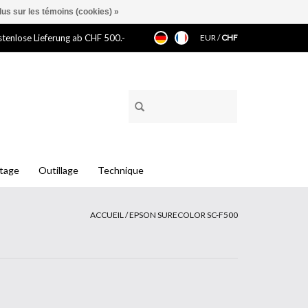
lus sur les témoins (cookies) »
tenlose Lieferung ab CHF 500.-
EUR
/
CHF
ntage
Outillage
Technique
ACCUEIL
/
EPSON SURECOLOR SC-F500