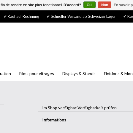
afin de rendre ce site plus fonctionnel. D'accord?
Oui
Non
En savoir p
✔ Kauf auf Rechnung
✔ Schneller Versand ab Schweizer Lager
✔ Kos
ration
Films pour vitrages
Displays & Stands
Finitions & Mo
Im Shop verfügbar:
Verfügbarkeit prüfen
Informations