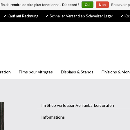
afin de rendre ce site plus fonctionnel. D'accord?
Oui
Non
En savoir p
✔ Kauf auf Rechnung
✔ Schneller Versand ab Schweizer Lager
✔ Kos
ration
Films pour vitrages
Displays & Stands
Finitions & Mo
Im Shop verfügbar:
Verfügbarkeit prüfen
Informations