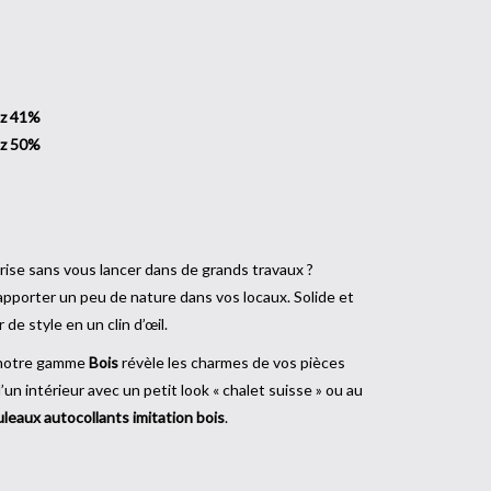
ez 41%
ez 50%
ise sans vous lancer dans de grands travaux ?
'apporter un peu de nature dans vos locaux. Solide et
 de style en un clin d’œil.
 notre gamme
Bois
révèle les charmes de vos pièces
n intérieur avec un petit look « chalet suisse » ou au
uleaux autocollants imitation bois
.