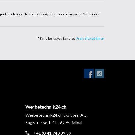
jouter à la liste de souhaits
/
Ajouter pour comparer
/
Imprimer
* Sans les taxes Sans les
Frais d'expédition
Werbetechnik24.ch
Werbetechnik24.ch c/o Soral AG,
Sagistrasse 1, CH-6275 Ballwil
+41 (0)41 740 39 39