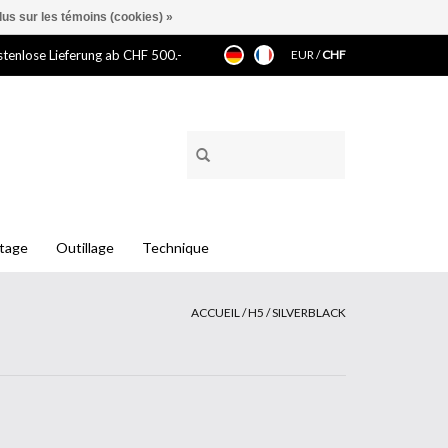
lus sur les témoins (cookies) »
tenlose Lieferung ab CHF 500.-
EUR
/
CHF
ntage
Outillage
Technique
ACCUEIL
/
H5 / SILVERBLACK