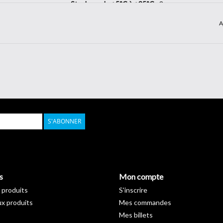
Stockage de +5°C à +35°C :
3 ans
Longueur :
50 m
A
Largeur :
122 cm
S'ABONNER
s
Mon compte
 produits
S'inscrire
x produits
Mes commandes
Mes billets