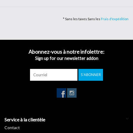
panneaux d'exposition et toutes les applications extérieures à
moyen terme sur des surfaces planes.
* Sans les taxes Sans les
Frais d'expédition
Le film a obtenu la certification de réaction à feu (B-S2-D0), il
convient donc pour la décoration des murs, faux plafonds, plates-
formes et revêtements.
Durabilité: jusqu'à 5 ans à l'extérieur. Métallique 3/4 ans.
Abonnez-vous à notre infolettre:
Sign up for our newsletter addon
Adhésif: éco-acrylique permanent à haute cohésion.
Épaisseur du film: 75 µm
S'ABONNER
Garantie de 5 ans. Métallique 3/4 ans.
Épaisseur du film : 75 µm
Mat
Classement au feu (B-S2-D0)
Service à la clientèle
Contact