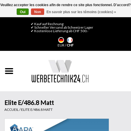
Veuillez accepter les cookies afin de rendre ce site plus fonctionnel. D'accord?
Oui
Non
En savoir plus sur les témoins (cookies) »
0 Articles - CHF 0,00
Mon compte / S'inscrire
✔ Kauf auf Rechnung
✔ Schneller Versand ab Schweizer Lager
✔ Kostenlose Lieferung ab CHF 500.-
Accueil
EUR
/
CHF
Médias LFP
Machines
Films de décoration
Films pour vitrages
Elite E/486.8 Matt
ACCUEIL
/
ELITE E/486.8 MATT
Displays & Stands
Finitions & Montage