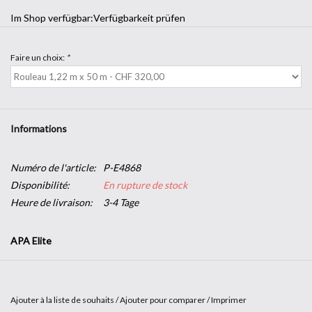
Im Shop verfügbar:
Verfügbarkeit prüfen
Faire un choix:
*
Informations
Numéro de l'article:
P-E4868
Disponibilité:
En rupture de stock
Heure de livraison:
3-4 Tage
APA Elite
Film adhésif calandré mat, spécialement conçu pour le traçage de
lettrages, de logos et de graphismes.
Ajouter à la liste de souhaits
/
Ajouter pour comparer
/
Imprimer
Convient pour la décoration de vitrines, enseignes, véhicules,