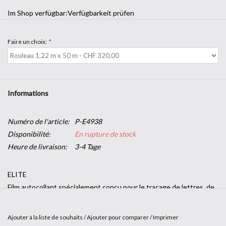
Im Shop verfügbar:
Verfügbarkeit prüfen
Faire un choix:
*
Informations
Numéro de l'article:
P-E4938
Disponibilité:
En rupture de stock
Heure de livraison:
3-4 Tage
ELITE
Film autocollant spécialement conçu pour le traçage de lettres, de
logos et de graphiques. Idéal pour la décoration de vitrines,
d'enseignes, de véhicules, de panneaux d'exposition et pour
Ajouter à la liste de souhaits
/
Ajouter pour comparer
/
Imprimer
toutes les applications extérieures de moyenne durée sur des