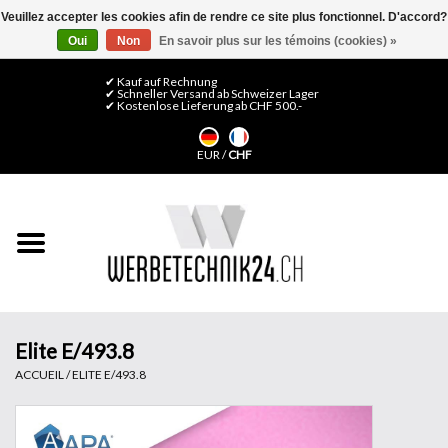
Veuillez accepter les cookies afin de rendre ce site plus fonctionnel. D'accord?
Oui
Non
En savoir plus sur les témoins (cookies) »
0 Articles - CHF 0,00
Mon compte / S'inscrire
✔ Kauf auf Rechnung
✔ Schneller Versand ab Schweizer Lager
✔ Kostenlose Lieferung ab CHF 500.-
Accueil
EUR
/
CHF
Médias LFP
Machines
Films de décoration
Films pour vitrages
Elite E/493.8
ACCUEIL
/
ELITE E/493.8
Displays & Stands
Finitions & Montage