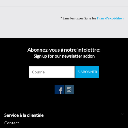
surfaces planes. Le film a obtenu le classement au feu (B-S2-D0) et
convient donc à la décoration des murs, des faux plafonds, des
* Sans les taxes Sans les
Frais d'expédition
estrades et des revêtements. Durée de vie du film jusqu'à 5 ans à
l'extérieur. Métallisé : 3/4 ans. Adhésif : éco-acrylate permanent à
haute cohésion. Épaisseur du film : 75 µm.
Garantie de 5 ans.
Abonnez-vous à notre infolettre:
Épaisseur du film : 75 µm
Sign up for our newsletter addon
Classement au feu (B-S2-D0)
S'ABONNER
Fiche technique >
Téléchargement
Service à la clientèle
Contact