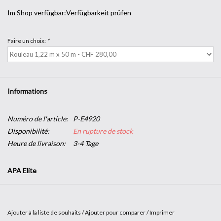
Im Shop verfügbar:
Verfügbarkeit prüfen
Faire un choix:
*
Informations
Numéro de l'article:
P-E4920
Disponibilité:
En rupture de stock
Heure de livraison:
3-4 Tage
APA Elite
Film adhésif calandré brillant, spécialement conçu pour le traçage
de lettrages, de logos et de graphismes.
Ajouter à la liste de souhaits
/
Ajouter pour comparer
/
Imprimer
Convient pour la décoration de vitrines, enseignes, véhicules,