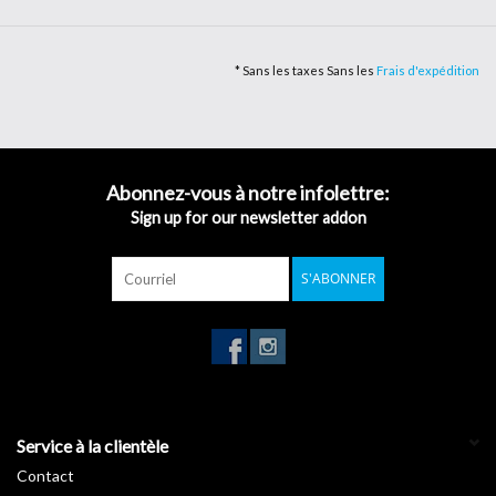
panneaux d'exposition et toutes les applications extérieures à
moyen terme sur des surfaces planes.
* Sans les taxes Sans les
Frais d'expédition
Le film a obtenu la certification de réaction à feu (B-S2-D0), il
convient donc pour la décoration des murs, faux plafonds, plates-
formes et revêtements.
Durabilité: jusqu'à 5 ans à l'extérieur. Métallique 3/4 ans.
Abonnez-vous à notre infolettre:
Sign up for our newsletter addon
Adhésif: éco-acrylique permanent à haute cohésion.
Épaisseur du film: 75 µm
S'ABONNER
Garantie de 5 ans. Métallique 3/4 ans.
Épaisseur du film : 75 µm
Gloss
Classement au feu (B-S2-D0)
Service à la clientèle
Contact