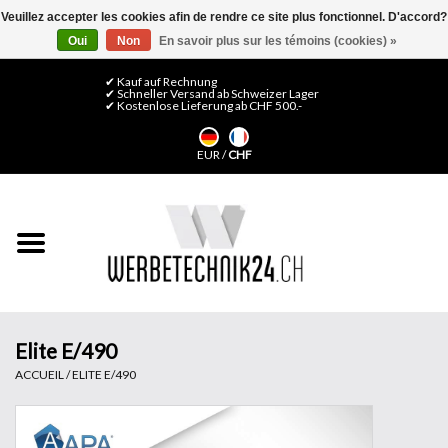
Veuillez accepter les cookies afin de rendre ce site plus fonctionnel. D'accord?
Oui
Non
En savoir plus sur les témoins (cookies) »
0 Articles - CHF 0,00
Mon compte / S'inscrire
✔ Kauf auf Rechnung
✔ Schneller Versand ab Schweizer Lager
✔ Kostenlose Lieferung ab CHF 500.-
Accueil
EUR
/
CHF
Médias LFP
Machines
Films de décoration
Films pour vitrages
Elite E/490
ACCUEIL
/
ELITE E/490
Displays & Stands
Finitions & Montage