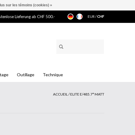
lus sur les témoins (cookies) »
tenlose Lieferung ab CHF 500.-
EUR
/
CHF
ntage
Outillage
Technique
ACCUEIL
/
ELITE E/485.7* MATT