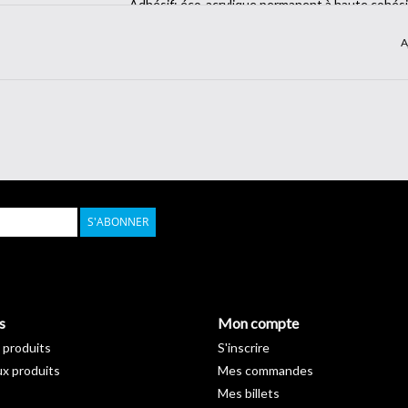
Adhésif: éco-acrylique permanent à haute cohési
Épaisseur du film: 75 µm
A
Garantie de 5 ans. Métallique 3/4 ans.
Épaisseur du film : 75 µm
Mat
Classement au feu (B-S2-D0)
S'ABONNER
Fiche technique >
Téléchargement
s
Mon compte
 produits
S'inscrire
x produits
Mes commandes
Mes billets