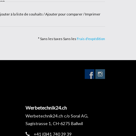
on.
jouter à la liste de souhaits
/
Ajouter pour comparer
/
Imprimer
* Sans les taxes Sans les
Frais d'expédition
Werbetechnik24.ch
Werbetechnik24.ch c/o Soral AG,
Sagistrasse 1, CH-6275 Ballwil
+41 (0)41 740 39 39