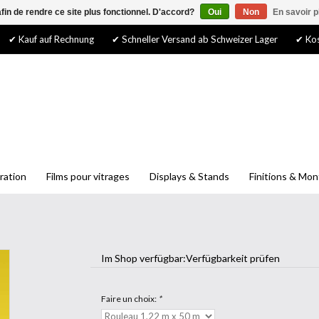
afin de rendre ce site plus fonctionnel. D'accord?
Oui
Non
En savoir p
✔ Kauf auf Rechnung
✔ Schneller Versand ab Schweizer Lager
✔ Kos
ration
Films pour vitrages
Displays & Stands
Finitions & Mo
Im Shop verfügbar:
Verfügbarkeit prüfen
Faire un choix:
*