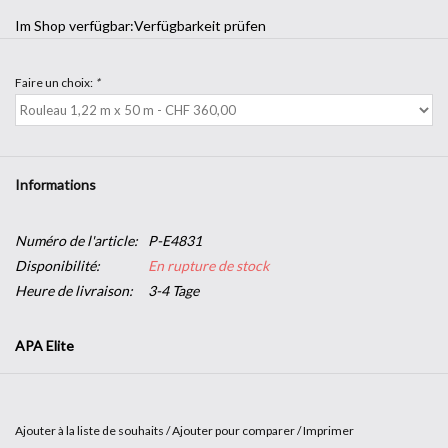
Im Shop verfügbar:
Verfügbarkeit prüfen
Faire un choix:
*
Informations
Numéro de l'article:
P-E4831
Disponibilité:
En rupture de stock
Heure de livraison:
3-4 Tage
APA Elite
Film adhésif calandré mat, spécialement conçu pour le traçage de
lettrages, de logos et de graphismes.
Ajouter à la liste de souhaits
/
Ajouter pour comparer
/
Imprimer
Convient pour la décoration de vitrines, enseignes, véhicules,