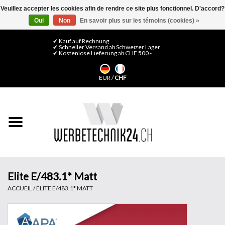
Veuillez accepter les cookies afin de rendre ce site plus fonctionnel. D'accord?
Oui
Non
En savoir plus sur les témoins (cookies) »
0 Articles - CHF 0,00
Mon compte / S'inscrire
✔ Kauf auf Rechnung
✔ Schneller Versand ab Schweizer Lager
✔ Kostenlose Lieferung ab CHF 500.-
Accueil
EUR
/
CHF
Médias LFP
Machines
Films de décoration
Films pour vitrages
Elite E/483.1* Matt
ACCUEIL
/
ELITE E/483.1* MATT
Displays & Stands
Finitions & Montage