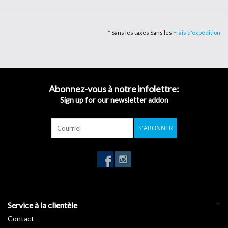
panneaux d'exposition et toutes les applications extérieures à
moyen terme sur des surfaces planes.
* Sans les taxes Sans les
Frais d'expédition
Le film a obtenu la certification de réaction à feu (B-S2-D0), il
convient donc pour la décoration des murs, faux plafonds, plates-
formes et revêtements.
Durabilité: jusqu'à 5 ans à l'extérieur. Métallique 3/4 ans.
Abonnez-vous à notre infolettre:
Sign up for our newsletter addon
Adhésif: éco-acrylique permanent à haute cohésion.
Épaisseur du film: 75 µm
S'ABONNER
Garantie de 5 ans. Métallique 3/4 ans.
Épaisseur du film : 75 µm
Mat
Classement au feu (B-S2-D0)
Service à la clientèle
Contact