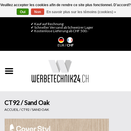
Veuillez accepter les cookies afin de rendre ce site plus fonctionnel. D'accord?
Oui
Non
En savoir plus sur les témoins (cookies) »
0 Articles - CHF 0,00
Mon compte / S'inscrire
✔ Kauf auf Rechnung
✔ Schneller Versand ab Schweizer Lager
✔ Kostenlose Lieferung ab CHF 500.-
Accueil
EUR
/
CHF
Médias LFP
Machines
Films de décoration
Films pour vitrages
CT92 / Sand Oak
ACCUEIL
/
CT92 / SAND OAK
Displays & Stands
Finitions & Montage