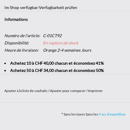
Im Shop verfügbar:
Verfügbarkeit prüfen
Informations
Numéro de l'article:
C-01CT92
Disponibilité:
En rupture de stock
Heure de livraison:
Orange 2-4 semaines Jours
Achetez 10 à CHF 40,00 chacun et économisez 41%
Achetez 50 à CHF 34,00 chacun et économisez 50%
Ajouter à la liste de souhaits
/
Ajouter pour comparer
/
Imprimer
Envie d'une touche décorative dans votre entreprise sans vous
lancer dans de grands travaux ? L’
adhésif imitation bois
vous offre
* Sans les taxes Sans les
Frais d'expédition
la possibilité d'apporter un peu de nature dans vos locaux. Solide et
facile à poser, c'est le produit parfait pour changer de style en un