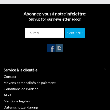
clin d’œil.
Inspirée des nombreuses essences forestières, notre gamme
Bois
Abonnez-vous à notre infolettre:
révèle les charmes de vos pièces en apportant une touche de
Sign up for our newsletter addon
nature. Vous rêvez d’un intérieur avec un petit look « chalet suisse
» ou au style canadien ? Découvrez sans attendre nos
rouleaux
S'ABONNER
autocollants imitation bois
.
Garantie :
10 ans
Température d'installation :
De +15°C à +25°C
Stockage de +5°C à +35°C :
3 ans
Longueur :
50 m
Largeur :
122 cm
Service à la clientèle
Contact
Moyens et modalités de paiement
Conditions de livraison
AGB
Mentions légales
Datenschutzerklärung